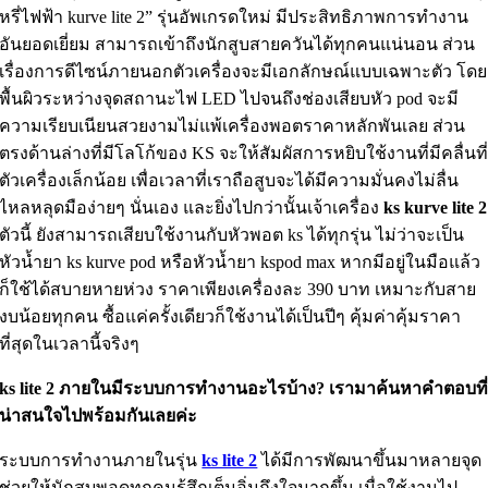
หรี่ไฟฟ้า kurve lite 2” รุ่นอัพเกรดใหม่ มีประสิทธิภาพการทำงาน
อันยอดเยี่ยม สามารถเข้าถึงนักสูบสายควันได้ทุกคนแน่นอน ส่วน
เรื่องการดีไซน์ภายนอกตัวเครื่องจะมีเอกลักษณ์แบบเฉพาะตัว โดย
พื้นผิวระหว่างจุดสถานะไฟ LED ไปจนถึงช่องเสียบหัว pod จะมี
ความเรียบเนียนสวยงามไม่แพ้เครื่องพอตราคาหลักพันเลย ส่วน
ตรงด้านล่างที่มีโลโก้ของ KS จะให้สัมผัสการหยิบใช้งานที่มีคลื่นที
ตัวเครื่องเล็กน้อย เพื่อเวลาที่เราถือสูบจะได้มีความมั่นคงไม่ลื่น
ไหลหลุดมือง่ายๆ นั่นเอง และยิ่งไปกว่านั้นเจ้าเครื่อง
ks kurve lite 2
ตัวนี้ ยังสามารถเสียบใช้งานกับหัวพอต ks ได้ทุกรุ่น ไม่ว่าจะเป็น
หัวน้ำยา ks kurve pod หรือหัวน้ำยา kspod max หากมีอยู่ในมือแล้ว
ก็ใช้ได้สบายหายห่วง ราคาเพียงเครื่องละ 390 บาท เหมาะกับสาย
งบน้อยทุกคน ซื้อแค่ครั้งเดียวก็ใช้งานได้เป็นปีๆ คุ้มค่าคุ้มราคา
ที่สุดในเวลานี้จริงๆ
ks lite 2 ภายในมีระบบการทำงานอะไรบ้าง? เรามาค้นหาคำตอบที
น่าสนใจไปพร้อมกันเลยค่ะ
ระบบการทำงานภายในรุ่น
ks lite 2
ได้มีการพัฒนาขึ้นมาหลายจุด
ช่วยให้นักสูบพอดทุกคนรู้สึกเต็มอิ่มถึงใจมากขึ้น เมื่อใช้งานไป