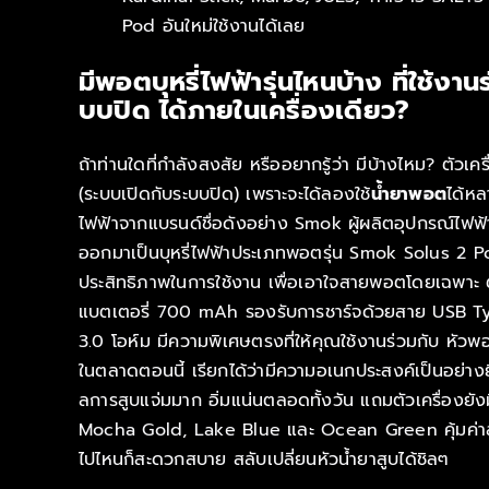
Pod อันใหม่ใช้งานได้เลย
มีพอตบุหรี่ไฟฟ้ารุ่นไหนบ้าง ที่ใช้
บบปิด ได้ภายในเครื่องเดียว?
ถ้าท่านใดที่กำลังสงสัย หรืออยากรู้ว่า มีบ้างไหม? ตัวเคร
(ระบบเปิดกับระบบปิด) เพราะจะได้ลองใช้
น้ำยาพอต
ได้หล
ไฟฟ้าจากแบรนด์ชื่อดังอย่าง Smok ผู้ผลิตอุปกรณ์ไฟฟ้าท
ออกมาเป็นบุหรี่ไฟฟ้าประเภทพอตรุ่น Smok Solus 2 Pod k
ประสิทธิภาพในการใช้งาน เพื่อเอาใจสายพอตโดยเฉพาะ 
แบตเตอรี่ 700 mAh รองรับการชาร์จด้วยสาย USB Ty
3.0 โอห์ม มีความพิเศษตรงที่ให้คุณใช้งานร่วมกับ หัวพ
ในตลาดตอนนี้ เรียกได้ว่ามีความอเนกประสงค์เป็นอย่างย
ลการสูบแจ่มมาก อิ่มแน่นตลอดทั้งวัน แถมตัวเครื่องยังมีส
Mocha Gold, Lake Blue และ Ocean Green คุ้มค่าสุด
ไปไหนก็สะดวกสบาย สลับเปลี่ยนหัวน้ำยาสูบได้ชิลๆ