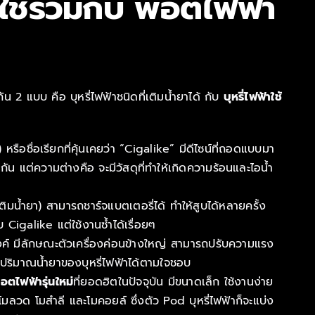
ะใช้ร่วมกับ พอตไฟฟ้า
ัน 2 แบบ คือ บุหรี่ไฟฟ้าชนิดที่เติมน้ำยาได้ กับ
บุหรี่ไฟฟ้าใช้
หรือชื่อเรียกที่คุ้นเคยว่า “Cigalike” มีดีไซน์ที่ถอดแบบมา
กัน แต่ความต่างคือ จะมีวัสดุที่ทำให้เกิดความร้อนและไอน้ำ
ติมน้ำยา) สามารถชาร์จแบตเตอรี่ได้ ทำให้สูบได้หลายครั้ง
บ Cigalike แต่ใช้งานซ้ำได้เรื่อยๆ
์ มีลักษณะตัวเครื่องค่อนข้างใหญ่ สามารถปรับความแรง
ับปริมาณน้ำยาของบุหรี่ไฟฟ้าได้ตามใจชอบ
อตไฟฟ้ารุ่นใหม่
ที่ยอดฮิตในปัจจุบัน มีขนาดเล็ก ใช้งานง่าย
โมลวด โมสำลี และโมคอยล์ ซึ่งตัว Pod บุหรี่ไฟฟ้าก็จะแบ่ง