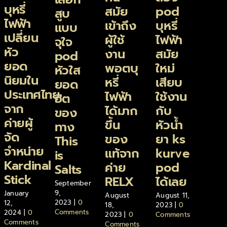
บุหรี่
สมัย
pod
สูบ
ไฟฟ้า
เข้าถึง
บุหรี่
แบบ
เปลี่ยน
ผู้ใช้
ไฟฟ้า
จุใจ
หัว
งาน
สมัย
pod
ยอด
พอตบุ
ใหม่
หัวใส
นิยมใน
หรี่
เสียบ
ยอด
ประเทศไทย
ไฟฟ้า
ใช้งาน
ฮิต
จาก
ได้มาก
กับ
ของ
ค่ายผู้
ขึ้น
หัวน้ำ
ทาง
จัด
ของ
ยา ks
This
จำหน่าย
แท้จาก
kurve
is
Kardinal
ค่าย
pod
Salts
Stick
RELX
ได้เลย
September
9,
January
August
August 11,
2023
|
0
12,
18,
2023
|
0
Comments
2024
|
0
2023
|
0
Comments
Comments
Comments