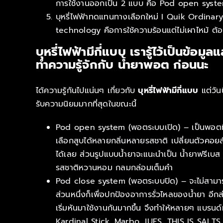
การใช้งานออกเป็น 2 แบบ คือ Pod open syst
บุหรี่ไฟฟ้าทดแทนทางเลือกใหม่ I Quik Ordina
technology คือการใช้ความร้อนแต่ไม่เผาไหม้ ต้องใช้
บุหรี่ไฟฟ้ามีกี่แบบ เรารู้ไว้เป็นข้อ
ทำความรู้จักกับ น้ำยาพอต ก่อนนะ
ได้ความรู้กันไปแน่นๆ เกี่ยวกับ
บุหรี่ไฟฟ้ามีกี่แบบ
แต่วันน
รับความนิยมมากที่สุดในขณะนี้
Pod open system (พอตระบบเปิด) – เป็นพอตที่สามา
เลือกสูบได้หลายกลิ่นหลายรสชาติ เปลี่ยนตัวคอยล์
ได้เลย ส่วนรูปแบบน้ำยาจะแนะนำเป็น น้ำยาฟรีเบส ท
รสชาติหวานหอม กลมกล่อมเต็มคำ
Pod close system (พอตระบบปิด) – จะไม่สามารถ
ส่วนหนึ่งก็เพื่อปกป้องอาการรั่วไหลของน้ำยา อีกส
เริ่มหันมาใช้งานกันมากขึ้น จึงทำให้หลายๆ แบรนด
Kardinal Stick, Marbo, JUES, THIS IS SALTS แ