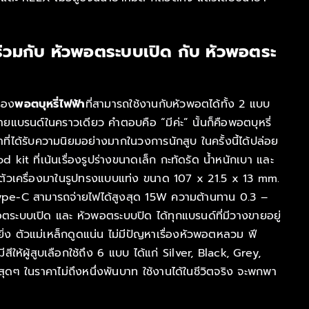
งานร่วมกับ หัวพอตระบบเปิด กับ หัวพอตระ
ื่อง
พอตบุหรี่ไฟฟ้า
ที่สามารถใช้งานกับหัวพอตได้ทั้ง 2 แบบ
ายแบรนด์ในคราวเดียว คำตอบคือ “มีค่ะ” นั้นก็คือพอตบุหรี่
ี่ได้รับความนิยมอย่างมากในวงการนักสูบ ในครั้งนี้ได้ปล่อย
it ที่เน้นเรื่องรูปร่างขนาดเล็ก กะทัดรัด น้ำหนักเบา และ
ตัวเครื่องมาในรูปทรงแบบแท่ง ขนาด 107 x 21.5 x 13 mm.
pe-C สามารถจ่ายไฟได้สูงสุด 15W ความต้านทาน 0.3 –
อตระบบเปิด และ หัวพอตระบบปิด ได้ทุกแบรนด์ที่มีวางขายอยู่
ิ่ง ตัวแม่เหล็กดูดแน่น ไม่มีปัญหาเรื่องหัวพอตหลวม ฟี
ีให้ผู้สูบเลือกใช้ถึง 6 แบบ ได้แก่ Silver, Black, Grey,
ๆ ในราคาไม่ถึงหนึ่งพันบาท ใช้งานได้ในชีวิตจริง จะพกพา