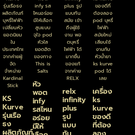
หัว
relx
เครื่อง
พอต
KS
infinity
ks
infy
Kurve
plus
kurve
รสไหน
รุ่นเรือ
รูป
ของดี
อร่อย
ธง
แบบ
ที่ต้อง
มีให้
ผลิตภัณฑ์
ทัน
ลอง
เลือก