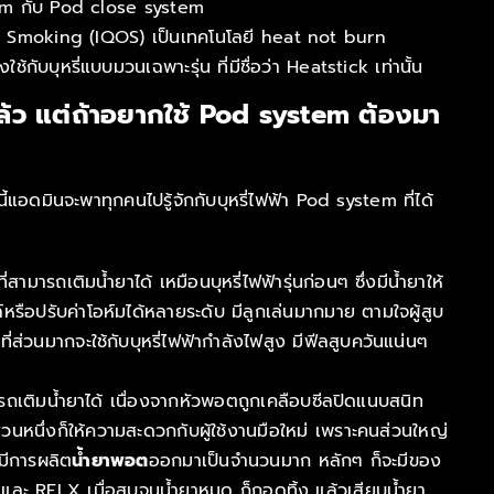
em กับ Pod close system
ry Smoking (IQOS) เป็นเทคโนโลยี heat not burn
กับบุหรี่แบบมวนเฉพาะรุ่น ที่มีชื่อว่า Heatstick เท่านั้น
มูลแล้ว แต่ถ้าอยากใช้ Pod system ต้องมา
ี้แอดมินจะพาทุกคนไปรู้จักกับบุหรี่ไฟฟ้า Pod system ที่ได้
รถเติมน้ำยาได้ เหมือนบุหรี่ไฟฟ้ารุ่นก่อนๆ ซึ่งมีน้ำยาให้
หรือปรับค่าโอห์มได้หลายระดับ มีลูกเล่นมากมาย ตามใจผู้สูบ
ี่ส่วนมากจะใช้กับบุหรี่ไฟฟ้ากำลังไฟสูง มีฟีลสูบควันแน่นๆ
เติมน้ำยาได้ เนื่องจากหัวพอตถูกเคลือบซีลปิดแนบสนิท
่วนหนึ่งก็ให้ความสะดวกกับผู้ใช้งานมือใหม่ เพราะคนส่วนใหญ่
์มีการผลิต
น้ำยาพอต
ออกมาเป็นจำนวนมาก หลักๆ ก็จะมีของ
ละ RELX เมื่อสูบจนน้ำยาหมด ก็ถอดทิ้ง แล้วเสียบน้ำยา