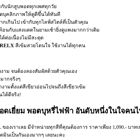
สมกับนักสูบพอตทุกเพศทุกวัย
บุคลิกภาพให้ดูดีขึ้นได้ทันที
กเกินไป เข้ากับทุกไลฟ์สไตล์ที่เป็นตัวคุณ
งสะท้อนกับแสงแดดในยามเช้ายิ่งดูแพงมากกว่าเดิม
ด้ต่อเนื่องไม่มีสะดุด
RELX
สีเข้มสวยโดนใจ ใช้งานได้ทุกคน
สวยงาม จนต้องลองสัมผัสด้วยตัวคุณเอง
ตามากจริงๆ
างามตั้งแต่สีเขียวอ่อนไปจนถึงสีเขียวเข้ม
ได้ดีจริง!
ยอดเยี่ยม พอตบุหรี่ไฟฟ้า อันดับหนึ่งในใจคน
L ของเราเลย มีจำหน่ายทุกสีที่คุณต้องการ ราคาเพียง 1,090.- บาทเท
แอดมินเป็นกันเองมากๆ เลยนะคะ