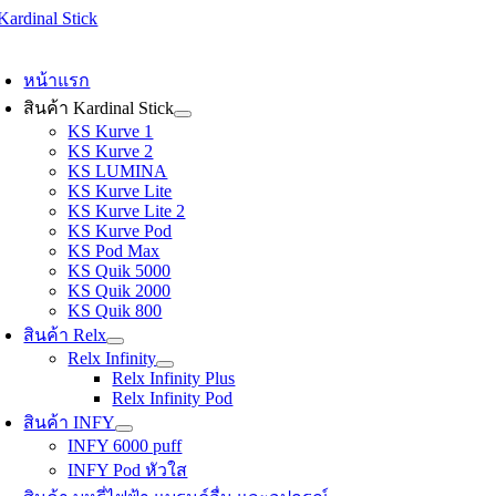
Skip
to
oggle
content
avigation
หน้าแรก
สินค้า Kardinal Stick
KS Kurve 1
KS Kurve 2
KS LUMINA
KS Kurve Lite
KS Kurve Lite 2
KS Kurve Pod
KS Pod Max
KS Quik 5000
KS Quik 2000
KS Quik 800
สินค้า Relx
Relx Infinity
Relx Infinity Plus
Relx Infinity Pod
สินค้า INFY
INFY 6000 puff
INFY Pod หัวใส