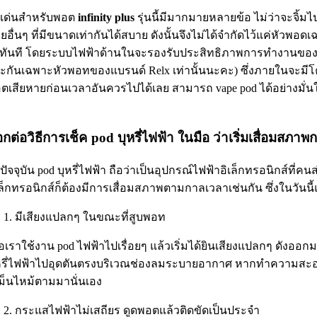
ดเด่นสำหรับพอต
infinity plus
รุ่นนี้มีมากมายหลายข้อ ไม่ว่าจะจิ้ม
ายอื่นๆ ที่มีขนาดเท่ากันได้สบาย ดังนั้นจึงไม่ได้จำกัดไว้แค่หัวพ
้ทันที โดยระบบไฟฟ้าด้านในจะรองรับประสิทธิภาพการทำงานของหัวพอตรุ
ะกันเฉพาะหัวพอทของแบรนด์ Relx เท่านั้นนะคะ) ซึ่งภายในจะมีโครงส
ตเสียหายก่อนเวลาอันควรไปได้เลย สามารถ vape pod ได้อย่างมั่น
กต่อวิธีการเช็ค pod บุหรี่ไฟฟ้า ในมือ ว่าเริ่มเสื่อมสภา
ปัจจุบัน pod บุหรี่ไฟฟ้า ถือว่าเป็นอุปกรณ์ไฟฟ้าอิเล็กทรอนิกส์ที่คน
เล็กทรอนิกส์ก็ต้องมีการเสื่อมสภาพตามกาลเวลาเช่นกัน ซึ่งในวันนี้แอ
มีเสียงแปลกๆ ในขณะที่สูบพอท
ื่อเราใช้งาน pod ไฟฟ้าไปเรื่อยๆ แล้วเริ่มได้ยินเสียงแปลกๆ ดังออ
หรี่ไฟฟ้าไปอุดตันตรงบริเวณช่องลมระบายอากาศ หากทำความสะอาดตรง
ม็นไหม้ตามมานั่นเอง
กระแสไฟฟ้าไม่เสถียร ดูดพอตแล้วติดขัดเป็นประจำ