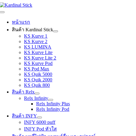
Skip
to
Toggle
content
Navigation
หน้าแรก
สินค้า Kardinal Stick
KS Kurve 1
KS Kurve 2
KS LUMINA
KS Kurve Lite
KS Kurve Lite 2
KS Kurve Pod
KS Pod Max
KS Quik 5000
KS Quik 2000
KS Quik 800
สินค้า Relx
Relx Infinity
Relx Infinity Plus
Relx Infinity Pod
สินค้า INFY
INFY 6000 puff
INFY Pod หัวใส