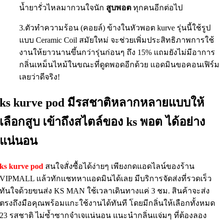
น้ำยารั่วไหลมากวนใจนัก
สูบพอต
ทุกคนอีกต่อไป
3.ตัวทำความร้อน (คอยล์) ข้างในหัวพอต kurve รุ่นนี้ใช้รูป
แบบ Ceramic Coil สมัยใหม่ จะช่วยเพิ่มประสิทธิภาพการใช้
งานให้ยาวนานขึ้นกว่ารุ่นก่อนๆ ถึง 15% แถมยังไม่มีอาการ
กลิ่นเหม็นไหม้ในขณะที่ดูดพอดอีกด้วย แอดมินขอคอนเฟิร์ม
เลยว่าดีจริง!
ks kurve pod มีรสชาติหลากหลายแบบให้
เลือกสูบ เข้าถึงสไตล์ของ ks พอต ได้อย่าง
แน่นอน
ks kurve pod
สนใจสั่งซื้อได้ง่ายๆ เพียงกดแอดไลน์ของร้าน
VIPMALL แล้วทักแชทหาแอดมินได้เลย มีบริการจัดส่งที่รวดเร็ว
ทันใจด้วยขนส่ง KS MAN ใช้เวลาเดินทางแค่ 3 ชม. สินค้าจะส่ง
ตรงถึงมือคุณพร้อมแกะใช้งานได้ทันที โดยมีกลิ่นให้เลือกทั้งหมด
23 รสชาติ ไม่ซ้ำซากจำเจแน่นอน แนะนำกลิ่นแจ่มๆ ที่ต้องลอง