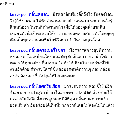
อาทิเช่น
kurve pod กลิ่นเลมอน
– มีรสชาติเปรี้ยวจี๊ดถึงใจ รับรองโดน
ใจผู้ใช้งานพอตไฟฟ้าจำนวนมากอย่างแน่นอน หากท่านใดรู้
สึกเหนื่อยๆ ในวันที่ทำงานหนัก เมื่อได้ลองดูดน้ำยากลิ่น
เลมอนตัวนี้แล้วจะช่วยให้ร่างกายผ่อนคลายสบายตัวได้ดีสุด
เติมเต็มทุกความสดชื่นในชีวิตประจำวันของคุณโลด
kurve pod กลิ่นสตรอเบอรี่โซดา
– มีอรรถรสการสูบที่หวาน
หอมอร่อยไม่เหมือนใคร แถมยังรู้สึกเย็นสบายด้วยน้ำโซดาที่
จัดมาให้คุณอย่างเต็ม MAX ไม่ทำให้เลี่ยนในระหว่างที่ใช้
งานอีกด้วย สำหรับใครที่ชื่นชอบรสชาติหวานๆ กลมกล่อม
ลงตัว ต้องลองซื้อไปดูดให้ได้เลยนะคะ
kurve pod กลิ่นไอศกรีมเผือก
– ยกระดับความหอมขึ้นไปอีก
ขั้น จากการปรับสูตรน้ำยาใหม่ของค่าย
ks พอต
ที่จะช่วยให้
คุณได้สัมผัสฟิลลิ่งการสูบพอทที่ดีที่สุด กลิ่นหอมหวานเย้า
ยวนเต็มคำ อิ่มอร่อยได้เต็มที่มากกว่าที่เคย ไม่ลองไม่ได้แล้ว