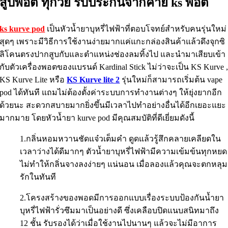
สูบพอต ทุกวัย รับประกันจากค่าย ks พอต
ks kurve pod
เป็นหัวน้ำยาบุหรี่ไฟฟ้าที่ตอบโจทย์สำหรับคนรุ่นใหม่
สุดๆ เพราะมีวิธีการใช้งานง่ายมากแค่แกะกล่องสินค้าแล้วดึงจุกซิ
ลิโคนตรงปากสูบกับและตำแหน่งช่องลมทิ้งไป และนำมาเสียบเข้า
กับตัวเครื่องพอตของแบรนด์ Kardinal Stick ไม่ว่าจะเป็น KS Kurve 
KS Kurve Lite หรือ
KS Kurve lite 2
รุ่นใหม่ก็สามารถเริ่มต้น vape
pod ได้ทันที แถมไม่ต้องตั้งค่าระบบการทำงานต่างๆ ให้ยุ่งยากอีก
ด้วยนะ สะดวกสบายมากยิ่งขึ้นมีเวลาไปทำอย่างอื่นได้อีกเยอะแยะ
มากมาย โดยหัวน้ำยา kurve pod มีคุณสมบัติที่ดีเยี่ยมดังนี้
1.กลิ่นหอมหวานชัดแจ๋วเต็มคำ ดูดแล้วรู้สึกคลายเคลียดใน
เวลาว่างได้ดีมากๆ ตัวน้ำยาบุหรี่ไฟฟ้ามีความเข้มข้นทุกหยด
ไม่ทำให้กลิ่นจางลงง่ายๆ แน่นอน เมื่อลองแล้วคุณจะตกหลุม
รักในทันที
2.โครงสร้างของพอดมีการออกแบบเรื่องระบบป้องกันน้ำยา
บุหรี่ไฟฟ้ารั่วซึมมาเป็นอย่างดี ซึ่งเคลือบปิดแนบสนิทมาถึง
12 ชั้น รับรองได้ว่าเมื่อใช้งานไปนานๆ แล้วจะไม่มีอาการ