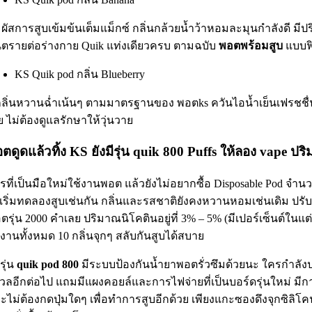
มผัสการสูบเข้มข้นเต็มแม็กซ์ กลิ่นกล้วยน้ำว้าหอมละมุนกำลังดี มีป
นตรายต่อร่างกาย Quik แท่งเดียวครบ ตามฉบับ
พอตพร้อมสูบ
แบบฟ
KS Quik pod กลิ่น Blueberry
กลิ่นหวานฉ่ำเน้นๆ ตามมาตรฐานของ พอตks ควันไอน้ำเย็นเฟรชชื่น
ย ไม่ต้องดูแลรักษาให้วุ่นวาย
ตดูดแล้วทิ้ง KS ยังมีรุ่น quik 800 Puffs ให้ลอง vape 
รที่เป็นมือใหม่ใช้งานพอต แล้วยังไม่อยากซื้อ Disposable Pod 
้เริ่มทดลองสูบเช่นกัน กลิ่นและรสชาติยังคงหวานหอมเช่นเดิม ปรั
ตรุ่น 2000 คำเลย ปริมาณนิโคตินอยู่ที่ 3% – 5% (มีเปอร์เซ็นต์ในแต่
้งานทั้งหมด 10 กลิ่นจุกๆ สลับกันสูบได้สบาย
รุ่น
quik pod 800
มีระบบป้องกันน้ำยาพอตรั่วซึมด้วยนะ ใครกำลัง
งวลอีกต่อไป แถมมีแผงคอยล์และการไฟจ่ายที่เป็นบอร์ดรุ่นใหม่ ม
ะไม่ต้องกดปุ่มใดๆ เพื่อทำการสูบอีกด้วย เพียงแกะซองดึงจุกซิลิโคนท