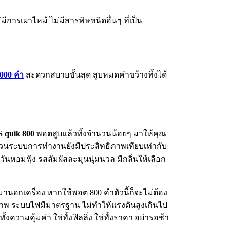
ีการเผาไหม้ ไม่มีสารพิษชนิดอื่นๆ ที่เป็น
000 คำ
สะดวกสบายขั้นสุด สูบหมดคำขว้างทิ้งได้
 quik 800
พอตสูบแล้วทิ้งจำนวนน้อยๆ มาให้คุณ
 ส่วนระบบการทำงานยังมีประสิทธิภาพเทียบเท่ากับ
ควันหอมฟุ้ง รสสัมผัสละมุนนุ่มนวล มีกลิ่นให้เลือก
มานอกเครื่อง หากใช้พอต 800 คำตัวนี้ก็จะไม่ต้อง
รภาพ ระบบไฟมีมาตรฐาน ไม่ทำให้แรงดันสูงเกินไป
ความคุ้มค่า ใช่ทั้งฟิลลิ่ง ใช่ทั้งราคา อย่ารอช้า