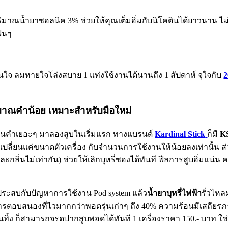
ริมาณน้ำยาซอลนิค 3% ช่วยให้คุณเต็มอิ่มกับนิโคตินได้ยาวนาน ไม่ม
ินๆ
ใจ ลมหายใจโล่งสบาย 1 แท่งใช้งานได้นานถึง 1 สัปดาห์ จุใจกับ
2
ปริมาณคำน้อย เหมาะสำหรับมือใหม่
จำนวนคำเยอะๆ มาลองสูบในเริ่มแรก ทางแบรนด์
Kardinal Stick
ก็มี
KS
บเปลี่ยนแค่ขนาดตัวเครื่อง กับจำนวนการใช้งานให้น้อยลงเท่านั้น
ละกลิ่นไม่เท่ากัน) ช่วยให้เลิกบุหรี่ซองได้ทันที ฟีลการสูบอิ่มแน่น 
ประสบกับปัญหาการใช้งาน Pod system แล้ว
น้ำยาบุหรี่ไฟฟ้า
รั่วไหล
ีการตอบสนองที่ไวมากกว่าพอตรุ่นเก่าๆ ถึง 40% ความร้อนมีเสถีย
ิ้ง ก็สามารถจรดปากสูบพอดได้ทันที 1 เครื่องราคา 150.- บาท ใช่ทั้ง