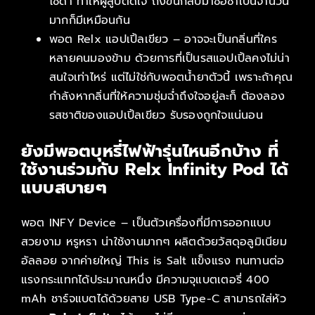
โซดา ทำให้ผู้สูบติดใจ ถึงขั้นกลับมาซื้อซ้ำเป็นจำนวน
มากก็มีเหมือนกัน
พอต Relx แอปเปิ้ลเขียว – อาจจะเป็นกลิ่นที่ใคร
หลายคนมองข้าม ด้วยการที่เป็นรสแอปเปิ้ลคงไม่น่า
สนใจเท่าไหร่ แต่ไม่ใช่กับพอตน้ำยาตัวนี้ เพราะถ้าคุณ
กำลังหากลิ่นที่ให้ความชุ่มฉ่ำถึงใจอยู่ละก็ ต้องลอง
รสชาติของแอปเปิ้ลเขียว รับรองถูกใจแน่นอน
ยังมีพอตบุหรี่ไฟฟ้ารุ่นไหนอีกบ้าง ที่
ใช้งานร่วมกับ Relx Infinity Pod ได้
แบบสบายๆ
พอต INFY Device – เป็นตัวเครื่องที่มีการออกแบบ
สวยงาม หรูหรา น่าใช้งานมากๆ ผลิตด้วยวัสดุอลูมิเนียม
อัลลอย จากค่ายใหญ่ This is Salt แข็งแรง ทนทานต่อ
แรงกระแทกได้ประมาณหนึ่ง มีความจุแบตเตอรี่ 400
mAh ชาร์จแบตได้ด้วยสาย USB Type-C สามารถใส่หัว