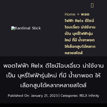
Skip
Toggl
to
Home
»
พอต
content
Naviga
หน้าแรก
ไฟฟ้า Relx ดีไซน์
โฉบเฉี่ยว น่าใช้งาน
เป็น บุหรี่ไฟฟ้ารุ่น
สินค้า Kardinal Stick
ใหม่ ที่มี น้ำยาพอต
ให้เลือกสูบได้หลาก
สินค้า Relx
หลายสไตล์
พอตไฟฟ้า Relx ดีไซน์โฉบเฉี่ยว น่าใช้งาน
สินค้า INFY
เป็น บุหรี่ไฟฟ้ารุ่นใหม่ ที่มี น้ำยาพอต ให้
สินค้า บุหรี่ไฟฟ้า แบรนด์
เลือกสูบได้หลากหลายสไตล์
Published On: January 21, 2023
|
Categories:
RELX Infinity
บทความบุหรี่ไฟฟ้า