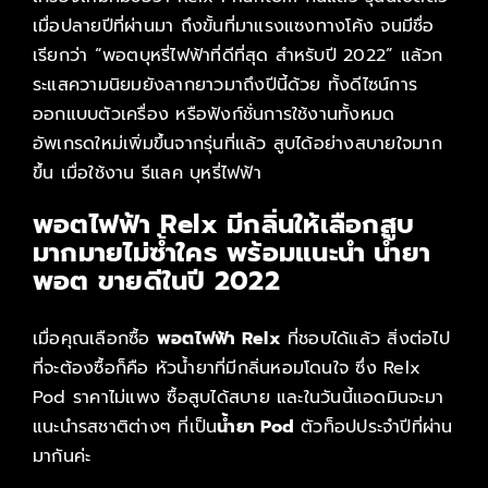
เมื่อปลายปีที่ผ่านมา ถึงขั้นที่มาแรงแซงทางโค้ง จนมีชื่อ
เรียกว่า “พอตบุหรี่ไฟฟ้าที่ดีที่สุด สำหรับปี 2022” แล้วก
ระแสความนิยมยังลากยาวมาถึงปีนี้ด้วย ทั้งดีไซน์การ
ออกแบบตัวเครื่อง หรือฟังก์ชั่นการใช้งานทั้งหมด
อัพเกรดใหม่เพิ่มขึ้นจากรุ่นที่แล้ว สูบได้อย่างสบายใจมาก
ขึ้น เมื่อใช้งาน รีแลค บุหรี่ไฟฟ้า
พอตไฟฟ้า Relx มีกลิ่นให้เลือกสูบ
มากมายไม่ซ้ำใคร พร้อมแนะนำ น้ำยา
พอต ขายดีในปี 2022
เมื่อคุณเลือกซื้อ
พอตไฟฟ้า Relx
ที่ชอบได้แล้ว สิ่งต่อไป
ที่จะต้องซื้อก็คือ หัวน้ำยาที่มีกลิ่นหอมโดนใจ ซึ่ง Relx
Pod ราคาไม่แพง ซื้อสูบได้สบาย และในวันนี้แอดมินจะมา
แนะนำรสชาติต่างๆ ที่เป็น
น้ำยา Pod
ตัวท็อปประจำปีที่ผ่าน
มากันค่ะ