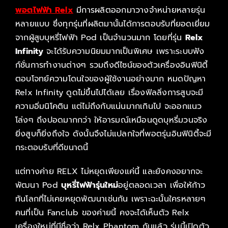
พอตไฟฟ้า Relx
มีการผลิตออกมาวางจำหน่ายหลายรุ่น
หลายแบบ ซึ่งทุกรุ่นที่ผลิตมานั้นได้การตอบรับที่ยอดเยี่ยม
จากผู้สูบบุหรี่ไฟฟ้า Pod เป็นจำนวนมาก โดยที่รุ่น
Relx
Infinity
จะได้รับความนิยมมากเป็นพิเศษ เพราะระบบฟัง
ก์ชั่นการทำงานต่างๆ รวมถึงดีไซน์ของตัวเครื่องอินฟินิตี้
ตอบโจทย์ความโดนใจของผู้ใช้งานอย่างมาก หมดปัญหา
Relx Infinity ดูดไม่ขึ้นไปได้เลย เรื่องฟิลลิ่งการสูบจะมี
ความอิ่มนิโคติน แต่ไม่ถึงกับแน่นมากเกินไป จะออกแนว
โล่งๆ ถึงปอดมากกว่า ให้อารมณ์เหมือนดูดบุหรี่มวนจริง
ยิ่งสูบก็ยิ่งถึงใจ ดังนั้นจึงไม่แปลกใจที่พอตรุ่นอินฟินิตี้จะมี
กระตอบรับที่ดีขนาดนี้
แต่ทางค่าย RELX ไม่หยุดเพียงแค่นี้ และยังคงอยากจะ
พัฒนา Pod
บุหรี่ไฟฟ้ารุ่นใหม่
อยู่ตลอดเวลา เพื่อให้ก้าว
ทันโลกที่ไม่เคยหยุดพัฒนาเช่นกัน เพราะฉะนั้นใครหลายๆ
คนที่เป็น Fanclub ของค่ายนี้ คงจะได้เห็นตัว Relx
เครื่องใหม่ที่มีชื่อว่า Relx Phantom กันแล้ว รุ่นนี้เปิดตัว