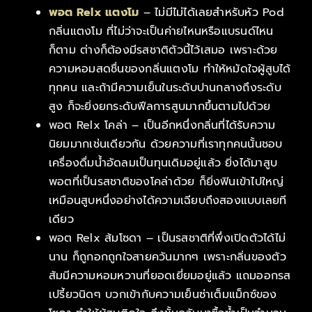
พอต Relx แตงโม
– ไม่มีไม่ได้เลยสำหรับหัว Pod
กลิ่นแตงโม ที่ไม่ว่าจะเป็นค่ายไหนหรือแบรนด์ไหน
ก็ตาม ต่างก็ต้องมีรสชาติตัวนี้ไว้เสมอ เพราะด้วย
ความหอมสดชื่นของกลิ่นแตงโม ทำให้หมัดใจผู้สูบได้
ทุกคน และถ้ามีความเย็นในระดับปานกลางถึงระดับ
สูง ก็จะยิ่งยกระดับฟีลการสูบมากขึ้นตามไปด้วย
พอต Relx โคล่า – เป็นอีกหนึ่งกลิ่นที่ได้รับความ
นิยมมากเช่นเดียวกัน ด้วยความที่เราทุกคนนั้นชอบ
เครื่องดื่มน้ำอัดลมเป็นทุนเดิมอยู่แล้ว ยิ่งได้มาสูบ
พอตที่เป็นรสชาติของโคล่าด้วย ก็ยิ่งฟินเข้าไปใหญ่
เหมือนสูบหนึ่งอย่างได้ความเฉียบถึงสองแบบเลยที
เดียว
พอต Relx ส้มโซดา – เป็นรสชาติที่พึ่งเปิดตัวได้ไม่
นาน ก็ถูกอกถูกใจสายควันมากๆ เพราะกลิ่นของตัว
ส้มมีความหอมหวานที่ยอดเยี่ยมอยู่แล้ว แถมออกรส
เปรี้ยวนิดๆ บวกเข้ากับความเย็นซ่าเต็มแม็กซ์ของ