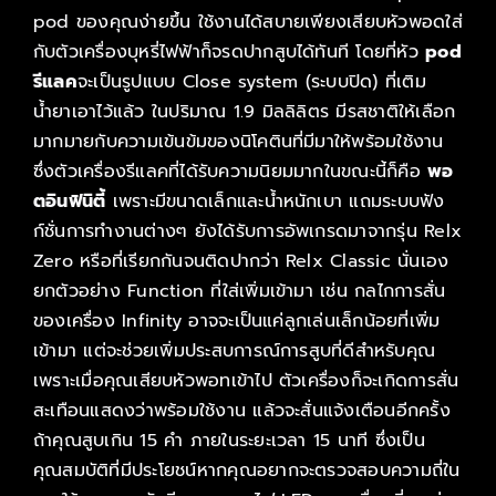
pod ของคุณง่ายขึ้น ใช้งานได้สบายเพียงเสียบหัวพอดใส่
กับตัวเครื่องบุหรี่ไฟฟ้าก็จรดปากสูบได้ทันที โดยที่หัว
pod
รีแลค
จะเป็นรูปแบบ Close system (ระบบปิด) ที่เติม
น้ำยาเอาไว้แล้ว ในปริมาณ 1.9 มิลลิลิตร มีรสชาติให้เลือก
มากมายกับความเข้นข้มของนิโคตินที่มีมาให้พร้อมใช้งาน
ซึ่งตัวเครื่องรีแลคที่ได้รับความนิยมมากในขณะนี้ก็คือ
พอ
ตอินฟินิตี้
เพราะมีขนาดเล็กและน้ำหนักเบา แถมระบบฟัง
ก์ชั่นการทำงานต่างๆ ยังได้รับการอัพเกรดมาจากรุ่น Relx
Zero หรือที่เรียกกันจนติดปากว่า Relx Classic นั่นเอง
ยกตัวอย่าง Function ที่ใส่เพิ่มเข้ามา เช่น กลไกการสั่น
ของเครื่อง Infinity อาจจะเป็นแค่ลูกเล่นเล็กน้อยที่เพิ่ม
เข้ามา แต่จะช่วยเพิ่มประสบการณ์การสูบที่ดีสำหรับคุณ
เพราะเมื่อคุณเสียบหัวพอทเข้าไป ตัวเครื่องก็จะเกิดการสั่น
สะเทือนแสดงว่าพร้อมใช้งาน แล้วจะสั่นแจ้งเตือนอีกครั้ง
ถ้าคุณสูบเกิน 15 คำ ภายในระยะเวลา 15 นาที ซึ่งเป็น
คุณสมบัติที่มีประโยชน์หากคุณอยากจะตรวจสอบความถี่ใน