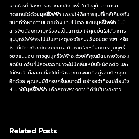
หากใครที่ต้องการอยากจะเลิกบุหรี่ ในปัจจุบันสามารถ
ทดแทนได้ด้วย
บุหรี่ไฟฟ้า
เพราะให้ฟีลการสูบที่ใกล้เคียงกัน
ชนิดที่ว่าหาความแตกต่างแทบไม่เจอ แถม
บุหรี่ไฟฟ้า
นั้นมี
สารพิษน้อยกว่าบุหรี่ซองเป็นเท่าตัว ให้คุณมั่นใจได้ว่าการ
สูบบุหรี่ไฟฟ้าจะไม่เป็นสาเหตุของโรคมะเร็งชนิดต่างๆ หรือ
โรคที่เกี่ยวข้องกับระบบทางเดินหายใจเหมือนการดูดบุหรี่
ซองแน่นอน การสูบบุหรี่ไฟฟ้าจะช่วยให้คุณมีลมหายใจหอม
สดชื่น ควันที่ปล่อยออกมาจะไม่มีกลิ่นเหม็นไหม้ติดตัว และ
ไม่ใช่ควันมือสองที่จะไปทำร้ายสุขภาพคนที่อยู่รอบข้างคุณ
อีกด้วย คุณสมบัติครบครั้นขนาดนี้ อย่ารอช้าที่จะเปลี่ยนใจ
หันมา
ใช้บุหรี่ไฟฟ้า
เพื่อสภาพร่างกายที่ดีขึ้นในระยะยาว
Related Posts