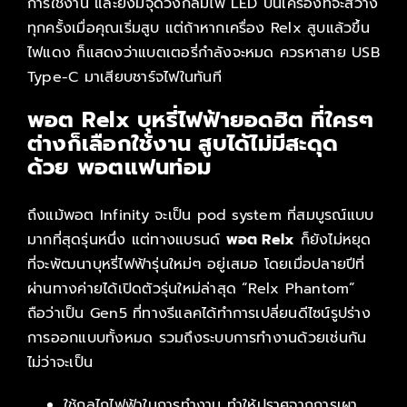
การใช้งาน และยังมีจุดวงกลมไฟ LED บนเครื่องที่จะสว่าง
ทุกครั้งเมื่อคุณเริ่มสูบ แต่ถ้าหากเครื่อง Relx สูบแล้วขึ้น
ไฟแดง ก็แสดงว่าแบตเตอรี่กำลังจะหมด ควรหาสาย USB
Type-C มาเสียบชาร์จไฟในทันที
พอต Relx บุหรี่ไฟฟ้ายอดฮิต ที่ใครๆ
ต่างก็เลือกใช้งาน สูบได้ไม่มีสะดุด
ด้วย พอตแฟนท่อม
ถึงแม้พอต Infinity จะเป็น pod system ที่สมบูรณ์แบบ
มากที่สุดรุ่นหนึ่ง แต่ทางแบรนด์
พอต Relx
ก็ยังไม่หยุด
ที่จะพัฒนาบุหรี่ไฟฟ้ารุ่นใหม่ๆ อยู่เสมอ โดยเมื่อปลายปีที่
ผ่านทางค่ายได้เปิดตัวรุ่นใหม่ล่าสุด “Relx Phantom”
ถือว่าเป็น Gen5 ที่ทางรีแลคได้ทำการเปลี่ยนดีไซน์รูปร่าง
การออกแบบทั้งหมด รวมถึงระบบการทำงานด้วยเช่นกัน
ไม่ว่าจะเป็น
ใช้กลไกไฟฟ้าในการทำงาน ทำให้ปราศจากการเผา