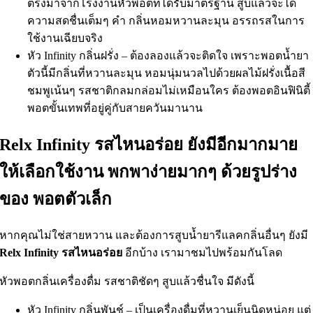
ตรงมาจากโรงงานหัวพอตที่ได้รับมาตรฐาน สูบแล้วจะได้
ความสดชื่นเต็มๆ คำ กลิ่นหอมหวานละมุน อรรถรสในการ
ใช้งานเฉียบจริง
หัว Infinity กลิ่นฝรั่ง – ต้องลองแล้วจะติดใจ เพราะพอตน้ำยา
ตัวนี้มีกลิ่นที่หวานละมุน หอมนุ่มนวลไปด้วยผลไม้ฝรั่งเนื้อสี
ชมพูเน้นๆ รสชาติกลมกล่อมไม่เหมือนใคร ต้องพอตอินฟินิตี้
พอตขั้นเทพที่อยู่คู่กับสายควันมานาน
Relx Infinity รสไหนอร่อย ยังมีอีกมากมาย
ให้เลือกใช้งาน พกพาง่ายมากๆ ด้วยรูปร่าง
ของ พอตตัวเล็ก
หากคุณไม่ใช่สายหวาน และต้องการสูบน้ำยารีแลคกลิ่นอื่นๆ ยังมี
Relx Infinity รสไหนอร่อย
อีกบ้าง เรามาชมไปพร้อมกันโลด
หัวพอตกลิ่นเครื่องดื่ม รสชาติชัดๆ สูบแล้วชื่นใจ มีดังนี้
หัว Infinity กลิ่นพันช์ – เป็นเครื่องดื่มที่หวานเย็นนิดหน่อย แต่