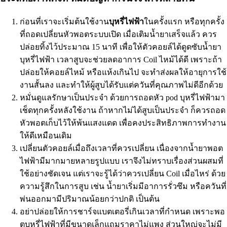
ก่อนที่เราจะเริ่มต้นใช้งาน
บุหรี่ไฟฟ้า
ในครั้งแรก หรือทุกครั้ง
ที่ถอดเปลี่ยนหัวพอตระบบเปิด เมื่อเติมน้ำยาเสร็จแล้ว ควร
ปล่อยทิ้งไว้ประมาณ 15 นาที เพื่อให้ตัวคอยล์ได้ดูดซับน้ำยา
บุหรี่ไฟฟ้า เวลาสูบจะช่วยลดอาการ Coil ไหม้ได้ดี เพราะถ้า
ปล่อยให้คอยล์ไหม้ หรือแห้งเกินไป จะทำส่งผลให้อายุการใช้
งานสั้นลง และทำให้ผู้สูบได้รับแต่ควันที่คุณภาพไม่ดีอีกด้วย
หมั่นดูแลรักษาเป็นประจำ ด้วยการถอดหัว pod บุหรี่ไฟฟ้ามา
เช็ดทุกครั้งหลังใช้งาน ถ้าหากไม่ได้สูบเป็นประจำ ก็ควรถอด
หัวพอตเก็บไว้ให้พ้นแสงแดด เพื่อคงประสิทธิภาพการทำงาน
ให้ดีเหมือนเดิม
เปลี่ยนตัวคอยล์เมื่อถึงเวลาที่ควรเปลี่ยน เนื่องจากน้ำยาพอต
ไฟฟ้ามีมากมายหลายรูปแบบ เราจึงไม่ทราบเรื่องส่วนผสมที่
ใช้อย่างชัดเจน แต่เราจะรู้ได้ว่าควรเปลี่ยน Coil เมื่อไหร่ ด้วย
ความรู้สึกในการสูบ เช่น น้ำยาเริ่มมีอาการรั่วซึม หรือควันที่
พ่นออกมามีปริมาณน้อยกว่าปกติ เป็นต้น
อย่าปล่อยให้การชาร์จแบตเตอรี่เกินเวลาที่กำหนด เพราะพอ
ตบุหรี่ไฟฟ้าที่มีขนาดเล็กแถมราคาไม่แพง ส่วนใหญ่จะไม่มี