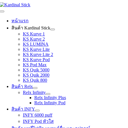
Skip
to
Toggle
content
Navigation
หน้าแรก
สินค้า Kardinal Stick
KS Kurve 1
KS Kurve 2
KS LUMINA
KS Kurve Lite
KS Kurve Lite 2
KS Kurve Pod
KS Pod Max
KS Quik 5000
KS Quik 2000
KS Quik 800
สินค้า Relx
Relx Infinity
Relx Infinity Plus
Relx Infinity Pod
สินค้า INFY
INFY 6000 puff
INFY Pod หัวใส