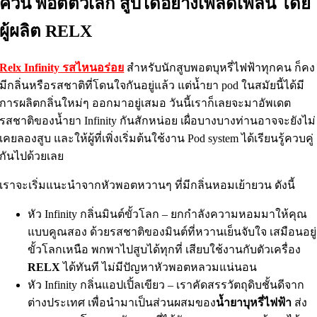
ควัน พอตตัวเล็ก สูบได้อย่างเพลิดเพลิน โดย
ผู้ผลิต RELX
Relx Infinity รสไหนอร่อย
สำหรับนักสูบพอตบุหรี่ไฟฟ้าทุกคน ก็คง
มีกลิ่นหรือรสชาติที่โดนใจกันอยู่แล้ว แต่น้ำยา pod ในสมัยนี้ได้มี
การผลิตกลิ่นใหม่ๆ ออกมาอยู่เสมอ วันนี้เราก็เลยจะมาอัพเดต
รสชาติของน้ำยา Infinity กันสักหน่อย เผื่อบางบางท่านอาจจะยังไม่
เคยลองสูบ และให้ผู้ที่เพิ่งเริ่มต้นใช้งาน Pod system ได้เรียนรู้ควบคู่
กันไปด้วยเลย
เราจะเริ่มแนะนำจากหัวพอตหวานๆ ที่มีกลิ่นหอมเย้ายวน ดังนี้
หัว Infinity กลิ่นมินต์ขั้วโลก – ยกกำลังความหอมมาให้คุณ
แบบคูณสอง ด้วยรสชาติของมินต์ที่หวานเย็นจับใจ เสมือนอยู่
ขั้วโลกเหนือ พกพาไปสูบได้ทุกที่ เสียบใช้งานกับตัวเครื่อง
RELX
ได้ทันที ไม่มีปัญหาหัวพอตหลวมแน่นอน
หัว Infinity กลิ่นแอปเปิ้ลเขียว – เราคัดสรรวัตถุดิบชั้นดีจาก
ต่างประเทศ เพื่อนำมาเป็นส่วนผสมของ
น้ำยาบุหรี่ไฟฟ้า
ส่ง