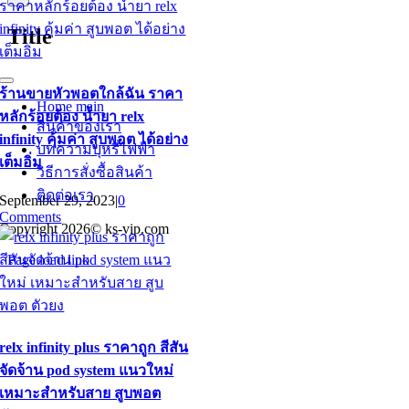
product
quick
Title
view
Toggle
ร้านขายหัวพอตใกล้ฉัน ราคา
Navigation
Home main
หลักร้อยต้อง น้ำยา relx
สินค้าของเรา
infinity คุ้มค่า สูบพอต ได้อย่าง
บทความบุหรี่ไฟฟ้า
เต็มอิ่ม
วิธีการสั่งซื้อสินค้า
ติดต่อเรา
September 29, 2023
|
0
Comments
Copyright 2026© ks-vip.com
Page load link
Go
to
Top
relx infinity plus ราคาถูก สีสัน
จัดจ้าน pod system แนวใหม่
เหมาะสำหรับสาย สูบพอต