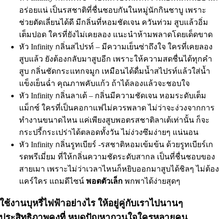
อร่อยแน่ เป็นรสชาติที่ชื่นชอบกันในหมู่นักกินชาบู เพราะ
ช่วยตัดเลี่ยนได้ดี มีกลิ่นที่หอมชัดเจน ควันท่วม สูบแล้วอิ่ม
เต็มปอด ใครที่ยังไม่เคยลอง แนะนำห้ามพลาดโดยเด็ดขาด
หัว Infinity กลิ่นสไปรท์ – มีความเย็นซ่าถึงใจ ใครที่เคยลอง
สูบแล้ว ยังต้องกลับมาสูบอีก เพราะให้ความสดชื่นได้ทุกคำ
สูบ กลิ่นชัดกระแทกจมูก เหมือนได้ดื่มน้ำสไปรท์แล้วใส่น้ำ
แข็งเย็นฉ่ำ คุณภาพคับแก้ว ถ้าได้ลองแล้วจะชอบใจ
หัว Infinity กลิ่นลาเต้ – กลิ่นมีความชัดเจน หอมระดับเต็ม
แม็กซ์ ใครที่เป็นคอกาแฟไม่ควรพลาด ไม่ว่าจะง่วงจากการ
ทำงานขนาดไหน แค่เพียงสูบพอตรสชาติลาเต้เท่านั้น ก็จะ
กระปรี้กระเปร่าได้ตลอดทั้งวัน ไม่ง่วงซึมง่ายๆ แน่นอน
หัว Infinity กลิ่นรูทเบียร์ -รสชาติหอมเข้มข้น ด้วยรูทเบียร์เก
รดพรีเมี่ยม ที่ให้กลิ่นความชัดระดับสากล เป็นที่ชื่นชอบของ
สายเมา เพราะไม่ว่าเวลาไหนก็หยิบออกมาสูบได้ชิลๆ ไม่ต้อ
แคร์ใคร แถมดีไซน์
พอตตัวเล็ก
พกพาได้ง่ายสุดๆ
ใช้งานบุหรี่ไฟฟ้าอย่างไร ให้อยู่คู่กับเราไปนานๆ
ประสิทธิภาพคงที่ หมดปัญหากวนใจใครหลายคน