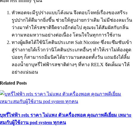
พอต relx infinity รุ่นนี้
หัวพอตจะมีรูปร่างแบบโค้งมน จึงตอบโจทย์เรื่องของสรีระ
รูปปากได้ดีมากยิ่งขึ้น ช่วยให้สูบง่ายกว่าเดิม ไม่มีช่องลมเว้น
ว่างมาทำให้รสชาติจืดจางอีกต่อไป คุณจะได้สัมผัสกับกลิ่น
ความหอมหวานอย่างต่อเนื่อง โดนใจในทุกการใช้งาน
ทางผู้ผลิตได้ใช้นิโคตินประเภท Salt Nicotine ซึ่งจะซึมซับเข้า
สู่ร่างกายได้เร็วกว่านิโคตินประเภทอื่นๆ ทำให้เราไม่ต้องดูด
บ่อยๆ ก็สามารถอิ่มนิคได้ยาวนานตลอดทั้งวัน แถมยังได้ลิ้ม
ลองน้ำยาบุหรี่ไฟฟ้ารสชาติต่างๆ ที่ทาง RELX จัดเต็มมาให้
อย่างแน่นอน
Related Posts
บุหรี่ไฟฟ้า relx ราคา ไม่แพง ตัวเครื่องพอต คุณภาพดีเยี่ยม เหมาะ
สมกับผู้ใช้งาน pod system ทุกคน