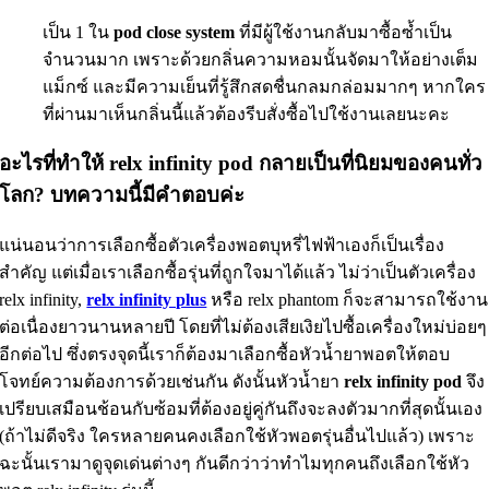
เป็น 1 ใน
pod close system
ที่มีผู้ใช้งานกลับมาซื้อซ้ำเป็น
จำนวนมาก เพราะด้วยกลิ่นความหอมนั้นจัดมาให้อย่างเต็ม
แม็กซ์ และมีความเย็นที่รู้สึกสดชื่นกลมกล่อมมากๆ หากใคร
ที่ผ่านมาเห็นกลิ่นนี้แล้วต้องรีบสั่งซื้อไปใช้งานเลยนะคะ
อะไรที่ทำให้ relx infinity pod กลายเป็นที่นิยมของคนทั่ว
โลก? บทความนี้มีคำตอบค่ะ
แน่นอนว่าการเลือกซื้อตัวเครื่องพอตบุหรี่ไฟฟ้าเองก็เป็นเรื่อง
สำคัญ แต่เมื่อเราเลือกซื้อรุ่นที่ถูกใจมาได้แล้ว ไม่ว่าเป็นตัวเครื่อง
relx infinity,
relx infinity plus
หรือ relx phantom ก็จะสามารถใช้งาน
ต่อเนื่องยาวนานหลายปี โดยที่ไม่ต้องเสียเงิยไปซื้อเครื่องใหม่บ่อยๆ
อีกต่อไป ซึ่งตรงจุดนี้เราก็ต้องมาเลือกซื้อหัวน้ำยาพอตให้ตอบ
โจทย์ความต้องการด้วยเช่นกัน ดังนั้นหัวน้ำยา
relx infinity pod
จึง
เปรียบเสมือนช้อนกับซ้อมที่ต้องอยู่คู่กันถึงจะลงตัวมากที่สุดนั้นเอง
(ถ้าไม่ดีจริง ใครหลายคนคงเลือกใช้หัวพอตรุ่นอื่นไปแล้ว) เพราะ
ฉะนั้นเรามาดูจุดเด่นต่างๆ กันดีกว่าว่าทำไมทุกคนถึงเลือกใช้หัว