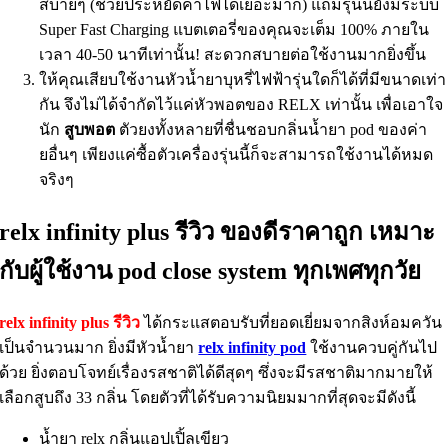
สบายๆ (ช่วยประหยัดค่าไฟได้เยอะมาก) แถมรุ่นนี้ยังมีระบบ
Super Fast Charging แบตเตอรี่ของคุณจะเต็ม 100% ภายใน
เวลา 40-50 นาทีเท่านั้น! สะดวกสบายต่อใช้งานมากยิ่งขึ้น
ให้คุณเสียบใช้งานหัวน้ำยาบุหรี่ไฟฟ้ารุ่นใดก็ได้ที่มีขนาดเท่า
กัน จึงไม่ได้จำกัดไว้แค่หัวพอตของ RELX เท่านั้น เพื่อเอาใจ
นัก
สูบพอต
ตัวยงทั้งหลายที่ชื่นชอบกลิ่นน้ำยา pod ของค่า
ยอื่นๆ เพียงแค่ซื้อตัวเครื่องรุ่นนี้ก็จะสามารถใช้งานได้หมด
จริงๆ
relx infinity plus รีวิว ของดีราคาถูก เหมาะ
กับผู้ใช้งาน pod close system ทุกเพศทุกวัย
relx infinity plus รีวิว
ได้กระแสตอบรับที่ยอดเยี่ยมจากสิงห์อมควัน
เป็นจำนวนมาก ยิ่งมีหัวน้ำยา
relx infinity pod
ใช้งานควบคู่กันไป
ด้วย ยิ่งตอบโจทย์เรื่องรสชาติได้ดีสุดๆ ซึ่งจะมีรสชาติมากมายให้
เลือกสูบถึง 33 กลิ่น โดยตัวที่ได้รับความนิยมมากที่สุดจะมีดังนี้
น้ำยา relx กลิ่นแอปเปิ้ลเขียว