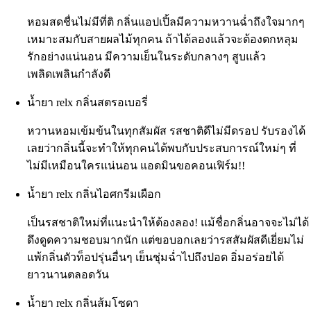
หอมสดชื่นไม่มีที่ติ กลิ่นแอปเปิ้ลมีความหวานฉ่ำถึงใจมากๆ
เหมาะสมกับสายผลไม้ทุกคน ถ้าได้ลองแล้วจะต้องตกหลุม
รักอย่างแน่นอน มีความเย็นในระดับกลางๆ สูบแล้ว
เพลิดเพลินกำลังดี
น้ำยา relx กลิ่นสตรอเบอรี่
หวานหอมเข้มข้นในทุกสัมผัส รสชาติดีไม่มีดรอป รับรองได้
เลยว่ากลิ่นนี้จะทำให้ทุกคนได้พบกับประสบการณ์ใหม่ๆ ที่
ไม่มีเหมือนใครแน่นอน แอดมินขอคอนเฟิร์ม!!
น้ำยา relx กลิ่นไอศกรีมเผือก
เป็นรสชาติใหม่ที่แนะนำให้ต้องลอง! แม้ชื่อกลิ่นอาจจะไม่ได้
ดึงดูดความชอบมากนัก แต่ขอบอกเลยว่ารสสัมผัสดีเยี่ยมไม่
แพ้กลิ่นตัวท็อปรุ่นอื่นๆ เย็นชุ่มฉ่ำไปถึงปอด อิ่มอร่อยได้
ยาวนานตลอดวัน
น้ำยา relx กลิ่นส้มโซดา