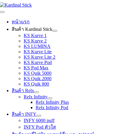
Skip
to
Toggle
content
Navigation
หน้าแรก
สินค้า Kardinal Stick
KS Kurve 1
KS Kurve 2
KS LUMINA
KS Kurve Lite
KS Kurve Lite 2
KS Kurve Pod
KS Pod Max
KS Quik 5000
KS Quik 2000
KS Quik 800
สินค้า Relx
Relx Infinity
Relx Infinity Plus
Relx Infinity Pod
สินค้า INFY
INFY 6000 puff
INFY Pod หัวใส