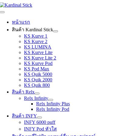
Skip
to
Toggle
content
Navigation
หน้าแรก
สินค้า Kardinal Stick
KS Kurve 1
KS Kurve 2
KS LUMINA
KS Kurve Lite
KS Kurve Lite 2
KS Kurve Pod
KS Pod Max
KS Quik 5000
KS Quik 2000
KS Quik 800
สินค้า Relx
Relx Infinity
Relx Infinity Plus
Relx Infinity Pod
สินค้า INFY
INFY 6000 puff
INFY Pod หัวใส