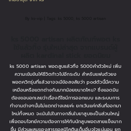
ติดต่อเรา
By
ks-vip
|
Tags:
ks 5000
,
ks 5000 artisan
สั่งซื้อสินค้า!
ks 5000 artisan ผลิตภัณฑ์พอต ks
ใช้แล้วทิ้ง รุ่นใหม่ล่าสุด จากแบรนด์ผู้
ผลิต kardinal stick ยอดนิยม
ks 5000 artisan พอดสูบแล้วทิ้ง 5000คำตัวใหม่ เพิ่ม
ความเข้มข้นให้ชีวิตก้าวไปอีกระดับ สำหรับแฟนตัวยง
พอตควิกรุ่นที่แล้วอาจจะมีข้อสงสัยว่า podตัวนี้มีความ
เหมือนหรือแตกต่างกันมากน้อยขนาดไหน? ซึ่งแอดมิน
ต้องขอบอกเลยว่าเรื่องดีไซน์การออกแบบ และระบบการ
ทำงานต่างๆนั้นไม่แตกต่างเลยค่ะ ยกเว้นแค่กลิ่นที่ออกมา
ใหม่ทั้งหมด จะเน้นไปในทางกลิ่นใบยาสูบซะเป็นส่วนใหญ่
เพื่อตอบโจทย์ความต้องการให้กับนักสูบพอตสายแข็งมาก
ขึ้น มีส่วนผสมของสารซอลนิโคตินเต็มอิ่มจุใจแน่นอน ยก