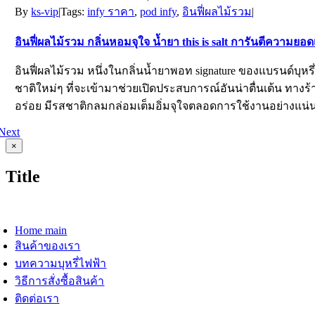
By
ks-vip
|
Tags:
infy ราคา
,
pod infy
,
อินฟี่ผลไม้รวม
|
อินฟี่ผลไม้รวม กลิ่นหอมจุใจ น้ำยา this is salt การันตีความยอดเ
อินฟี่ผลไม้รวม หนึ่งในกลิ่นน้ำยาพอท signature ของแบรนด์บุ
ชาติใหม่ๆ ที่จะเข้ามาช่วยเปิดประสบการณ์อันน่าตื่นเต้น ท
อร่อย มีรสชาติกลมกล่อมเต็มอิ่มจุใจตลอดการใช้งานอย่างแน่นอ
Next
Close
×
product
quick
Title
view
oggle
avigation
Home main
สินค้าของเรา
บทความบุหรี่ไฟฟ้า
วิธีการสั่งซื้อสินค้า
ติดต่อเรา