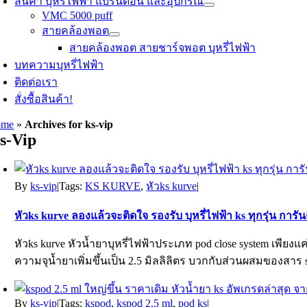
สินค้า บุหรี่ไฟฟ้า แบรนด์อื่น และอุปกรณ์
VMC 5000 puff
สายคล้องพอต
สายคล้องพอต สายชาร์จพอต บุหรี่ไฟฟ้า
บทความบุหรี่ไฟฟ้า
ติดต่อเรา
สั่งซื้อสินค้า!
ome
»
Archives for ks-vip
s-Vip
By
ks-vip
|
Tags:
KS KURVE
,
หัวks kurve
|
หัวks kurve ลองแล้วจะติดใจ รองรับ บุหรี่ไฟฟ้า ks ทุกรุ่น การ
หัวks kurve หัวน้ำยาบุหรี่ไฟฟ้าประเภท pod close system เพียง
ความจุน้ำยาเพิ่มขึ้นเป็น 2.5 มิลลิลิตร บวกกับส่วนผสมของสาร sa
By
ks-vip
|
Tags:
kspod
,
kspod 2.5 ml
,
pod ks
|