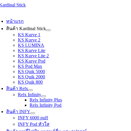
Skip
to
oggle
content
avigation
หน้าแรก
สินค้า Kardinal Stick
KS Kurve 1
KS Kurve 2
KS LUMINA
KS Kurve Lite
KS Kurve Lite 2
KS Kurve Pod
KS Pod Max
KS Quik 5000
KS Quik 2000
KS Quik 800
สินค้า Relx
Relx Infinity
Relx Infinity Plus
Relx Infinity Pod
สินค้า INFY
INFY 6000 puff
INFY Pod หัวใส