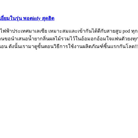
ยี่ยมในรุ่น พอตinfy สุดฮิต
หรี่ไฟฟ้าประเทศมาเลเซีย เหมาะสมและเข้ากันได้ดีกับสายสูบ pod ท
างร้านขอนำเสนอน้ำยากลิ่นผลไม้รวมไว้ในอ้อมอกอ้อมใจแฟนตัวยง
น ดังนั้นเรามาดูขั้นตอนวิธีการใช้งานผลิตภัณฑ์ชิ้นแรกกันโลด!!