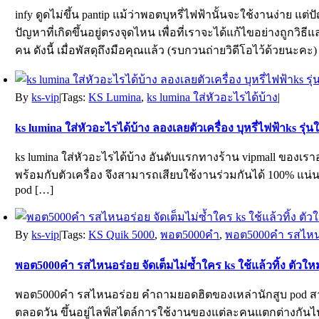
infy ดูดไม่ขึ้น pantip แม้ว่าพอตบุหรี่ไฟฟ้านั้นจะใช้งานง่าย แ
ปัญหาที่เกิดขึ้นอยู่ตรงจุดไหน เพื่อที่เราจะได้แก้ไขอย่างถูกว
คน ดังนี้ เมื่อพัสดุถึงมือคุณแล้ว (รบกวนถ่ายวิดีโอไว้ด้วยนะคะ)
By
ks-vip
|
Tags:
KS Lumina
,
ks lumina ใส่หัวอะไรได้บ้าง
|
ks lumina ใส่หัวอะไรได้บ้าง ลองเลยตัวเครื่อง บุหรี่ไฟฟ้าks รุ่น
ks lumina ใส่หัวอะไรได้บ้าง อันดับแรกทางร้าน vipmall ของเรา
พร้อมกับตัวเครื่อง จึงสามารถเสียบใช้งานร่วมกันได้ 100% แน่นอ
pod […]
By
ks-vip
|
Tags:
KS Quik 5000
,
พอต5000คำ
,
พอต5000คำ รสไหน
พอต5000คำ รสไหนอร่อย จัดเต็มไม่ซ้ำใคร ks ใช้แล้วทิ้ง ตัวใหม่
พอต5000คำ รสไหนอร่อย คำถามยอดฮิตของเหล่านักสูบ pod สาย
ตลอดวัน ขึ้นอยู่ไลฟ์สไตล์การใช้งานของแต่ละคนแตกต่างกันไป แต