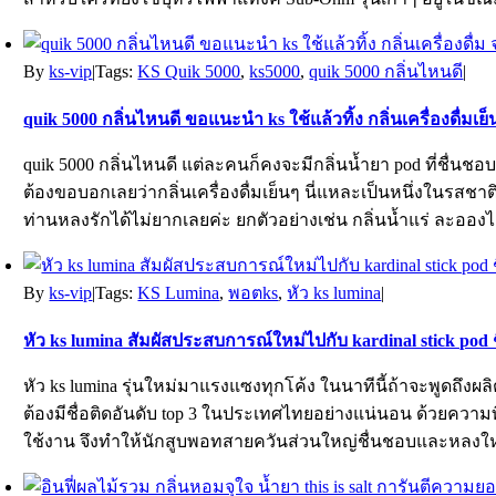
By
ks-vip
|
Tags:
KS Quik 5000
,
ks5000
,
quik 5000 กลิ่นไหนดี
|
quik 5000 กลิ่นไหนดี ขอแนะนำ ks ใช้แล้วทิ้ง กลิ่นเครื่องดื่มเย
quik 5000 กลิ่นไหนดี แต่ละคนก็คงจะมีกลิ่นน้ำยา pod ที่ชื่นช
ต้องขอบอกเลยว่ากลิ่นเครื่องดื่มเย็นๆ นี่แหละเป็นหนึ่งในรสชาติ
ท่านหลงรักได้ไม่ยากเลยค่ะ ยกตัวอย่างเช่น กลิ่นน้ำแร่ ละออ
By
ks-vip
|
Tags:
KS Lumina
,
พอตks
,
หัว ks lumina
|
หัว ks lumina สัมผัสประสบการณ์ใหม่ไปกับ kardinal stick pod ชื่อด
หัว ks lumina รุ่นใหม่มาแรงแซงทุกโค้ง ในนาทีนี้ถ้าจะพูดถึง
ต้องมีชื่อติดอันดับ top 3 ในประเทศไทยอย่างแน่นอน ด้วยความ
ใช้งาน จึงทำให้นักสูบพอทสายควันส่วนใหญ่ชื่นชอบและหลงใ