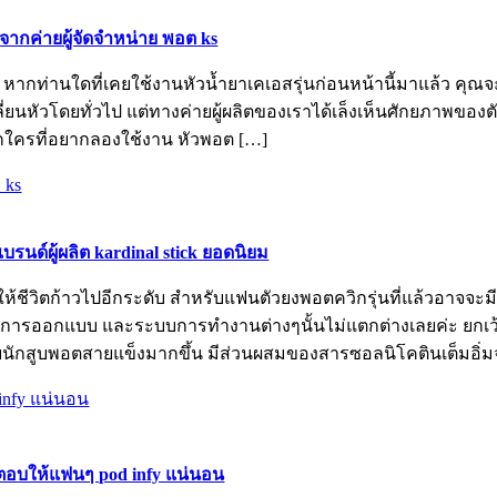
 จากค่ายผู้จัดจำหน่าย พอต ks
 หากท่านใดที่เคยใช้งานหัวน้ำยาเคเอสรุ่นก่อนหน้านี้มาแล้ว คุณจ
ี่ยนหัวโดยทั่วไป แต่ทางค่ายผู้ผลิตของเราได้เล็งเห็นศักยภาพของ
ากใครที่อยากลองใช้งาน หัวพอต […]
แบรนด์ผู้ผลิต kardinal stick ยอดนิยม
้นให้ชีวิตก้าวไปอีกระดับ สำหรับแฟนตัวยงพอตควิกรุ่นที่แล้วอาจจะม
น์การออกแบบ และระบบการทำงานต่างๆนั้นไม่แตกต่างเลยค่ะ ยกเว้
บนักสูบพอตสายแข็งมากขึ้น มีส่วนผสมของสารซอลนิโคตินเต็มอิ่มจ
ีคำตอบให้แฟนๆ pod infy แน่นอน