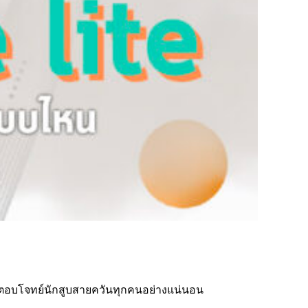
่าตอบโจทย์นักสูบสายควันทุกคนอย่างแน่นอน