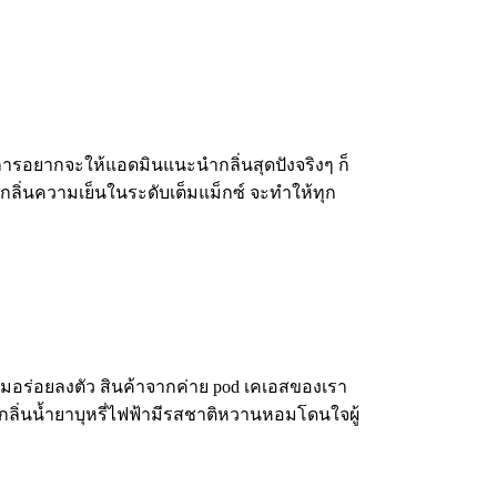
องการอยากจะให้แอดมินแนะนำกลิ่นสุดปังจริงๆ ก็
กับกลิ่นความเย็นในระดับเต็มแม็กซ์ จะทำให้ทุก
หอมอร่อยลงตัว สินค้าจากค่าย pod เคเอสของเรา
กลิ่นน้ำยาบุหรี่ไฟฟ้ามีรสชาติหวานหอมโดนใจผู้