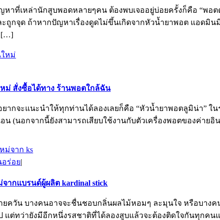
ต่ปัญหาที่เหล่านักสูบพอดหลายๆคน ต้องพบเจออยู่บ่อยครั้งก็คือ “พอต
ิธีและถูกจุด ถ้าหากปัญหาเรื่องดูดไม่ขึ้นเกิดจากหัวน้ำยาพอต แอดมิ
 […]
ใหม่ สั่งซื้อได้ทาง ร้านพอตใกล้ฉัน
อยากจะแนะนำให้ทุกท่านได้ลองเลยก็คือ “หัวน้ำยาพอตลูมิน่า” ในรุ่น
น (นอกจากนี้ยังสามารถเสียบใช้งานกับตัวเครื่องพอตของค่ายอินฟินิต
อร่อย
|
จากแบรนด์ผู้ผลิต kardinal stick
ควัน บางคนอาจจะชื่นชอบกลิ่นผลไม้หอมๆ ละมุนใจ หรือบางคนอาจจ
่ทว่ายังมีอีกหนึ่งรสชาติที่ได้ลองสูบแล้วจะต้องติดใจกันทุกคนแน่