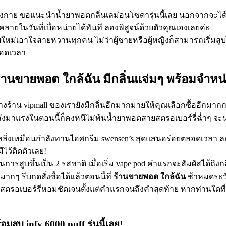
!
้ร่างกาย ขอแนะนำน้ำยาพอตกลิ่นเลม่อนโซดารุ่นนี้เลย นอกจากจะไ
คลายในวันที่เบื่อหน่ายได้ทันที ลองพิสูจน์ด้วยตัวคุณเองเลยค่ะ
หม่เอาใจสายหวานทุกคน ไม่ว่าผู้ชายหรือผู้หญิงก็สามารถเริ่มสูบ
ตลอดเวลา
ี่ ร้านขายพอต ใกล้ฉัน มีกลิ่นแจ่มๆ พร้อมจำห
ร้าน vipmall ของเรายังมีกลิ่นอีกมากมายให้คุณเลือกซื้ออีกมากกว
กำลังมาแรงในตอนนี้ก็คงหนีไม่พ้นน้ำยาพอตสายสตรอเบอร์รี่ฉ่ำๆ 
้ฟิลลิ่งเหมือนกำลังทานไอศกรีม swensen’s สุดแสนอร่อยตลอดเวลา 
ไว้ติดตัวเลย!
สในการสูบขึ้นเป็น 2 รสชาติ เมื่อเริ่ม vape pod คำแรกจะสัมผัสได้ถึ
กๆ รีบกดสั่งซื้อได้แล้วตอนนี้ที่
ร้านขายพอต ใกล้ฉัน
ช้าหมดระว
นมสตรอเบอร์รี่หอมชัดเจนตั้งแต่คำแรกจนถึงคำสุดท้าย หากท่านใดท
มสูบ infy 6000 puff รุ่นนี้เลย!