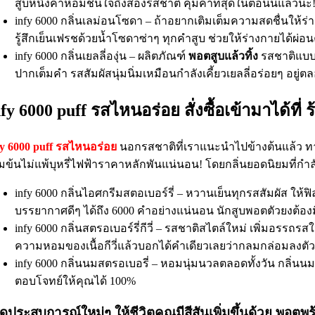
สูบหนึ่งคำหอมชื่นใจถึงสองรสชาติ คุ้มค่าที่สุดในตอนนี้แล้วนะ
infy 6000 กลิ่นเลม่อนโซดา – ถ้าอยากเติมเต็มความสดชื่นให
รู้สึกเย็นเฟรชด้วยน้ำโซดาซ่าๆ ทุกคำสูบ ช่วยให้ร่างกายได้ผ่อน
infy 6000 กลิ่นเยลลี่องุ่น – ผลิตภัณฑ์
พอตสูบแล้วทิ้ง
รสชาติแบบใ
ปากเต็มคำ รสสัมผัสนุ่มนิ่มเหมือนกำลังเคี้ยวเยลลี่อร่อยๆ อยู่
nfy 6000 puff รสไหนอร่อย สั่งซื้อเข้ามาได้ท
fy 6000 puff รสไหนอร่อย
นอกรสชาติที่เราแนะนำไปข้างต้นแล้ว ทาง
้มข้นไม่แพ้บุหรี่ไฟฟ้าราคาหลักพันแน่นอน! โดยกลิ่นยอดนิยมที่
infy 6000 กลิ่นไอศกรีมสตอเบอร์รี่ – หวานเย็นทุกรสสัมผัส ให
บรรยากาศดีๆ ได้ถึง 6000 คำอย่างแน่นอน นักสูบพอตตัวยงต้องมี
infy 6000 กลิ่นสตรอเบอร์รี่กีวี่ – รสชาติสไตล์ใหม่ เพิ่มอรรถร
ความหอมของเนื้อกีวี่แล้วบอกได้คำเดียวเลยว่ากลมกล่อมลงตัวมา
infy 6000 กลิ่นนมสตรอเบอรี่ – หอมนุ่มนวลตลอดทั้งวัน กลิ่น
ตอบโจทย์ให้คุณได้ 100%
ิดประสบการณ์ใหม่ๆ ให้ชีวิตคุณมีสีสันเพิ่มขึ้นด้วย พอตพร้อ