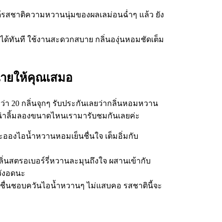
ด้รสชาติความหวานนุ่มของผลเลม่อนฉ่ำๆ แล้ว ยัง
ได้ทันที ใช้งานสะดวกสบาย กลิ่นองุ่นหอมชัดเต็ม
น่ายให้คุณเสมอ
่า 20 กลิ่นจุกๆ รับประกันเลยว่ากลิ่นหอมหวาน
จะน่าลิ้มลองขนาดไหนเรามารับชมกันเลยค่ะ
ละอองไอน้ำหวานหอมเย็นชื่นใจ เต็มอิ่มกับ
งกลิ่นสตรอเบอร์รี่หวานละมุนถึงใจ ผสานเข้ากับ
ังอดนะ
ี่ชื่นชอบควันไอน้ำหวานๆ ไม่แสบคอ รสชาตินี้จะ