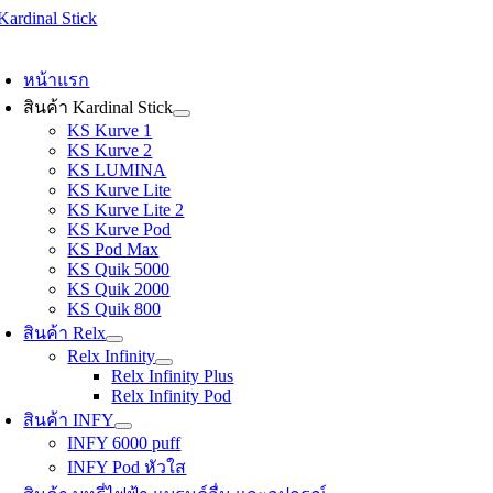
Skip
to
oggle
content
avigation
หน้าแรก
สินค้า Kardinal Stick
KS Kurve 1
KS Kurve 2
KS LUMINA
KS Kurve Lite
KS Kurve Lite 2
KS Kurve Pod
KS Pod Max
KS Quik 5000
KS Quik 2000
KS Quik 800
สินค้า Relx
Relx Infinity
Relx Infinity Plus
Relx Infinity Pod
สินค้า INFY
INFY 6000 puff
INFY Pod หัวใส