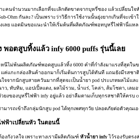
พราะคนจำนวนมากเลือกที่จะเลิกตัดขาดจากบุหรี่ซอง แล้วเปลี่ยนใจห
b-Ohm กันละ? เป็นเพราะว่าวิธีการใช้งานนั้นยุ่งยากเกินที่จะเข้าใจไ
ูดถึงเลย แอดมินขอแนะนำให้เริ่มต้นที่ผลิตภัณฑ์พอทบุหรี่ไฟฟ้านี่แหละ
อง พอตสูบทิ้งแล้ว infy 6000 puffs รุ่นนี้เลย
็หนีไม่พ้นผลิตภัณฑ์พอดสูบแล้วทิ้ง 6000 คำที่กำลังมาแรงที่สุดในข
ไป แค่แกะกล่องสินค้าออกมาก็เริ่มต้นการสูบได้ทันที แถมยังมีรสชาติ
นใจจากนักสูบสายควันมากที่สุดจะเป็นน้ำยา pod ประเภทผลไม้และเค
ี่, มะนาว, ทับทิม, แอปเปิ้ลแดง, ผลไม้รวม, น้ำแร่, โคล่า, ส้มโซดา, 
ของบุหรี่ไฟฟ้า infy อยู่แล้ว อย่าลืมตามเก็บทุกรสชาติให้ครบ co
 สามารถเข้าถึงกลุ่มนักสูบ pod ได้ทุกเพศทุกวัย ปลอดภัยต่อตัวคุณเ
ไฟฟ้าเปลี่ยนหัว ในตอนนี้
ม่ต้องกังวลใจ เพราะทางเรามีผลิตภัณฑ์
หัวน้ำยา infy
ไว้รองรับตรงส่ว