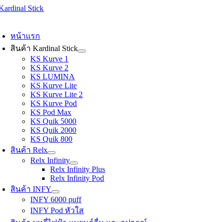
Skip
to
oggle
content
avigation
หน้าแรก
สินค้า Kardinal Stick
KS Kurve 1
KS Kurve 2
KS LUMINA
KS Kurve Lite
KS Kurve Lite 2
KS Kurve Pod
KS Pod Max
KS Quik 5000
KS Quik 2000
KS Quik 800
สินค้า Relx
Relx Infinity
Relx Infinity Plus
Relx Infinity Pod
สินค้า INFY
INFY 6000 puff
INFY Pod หัวใส