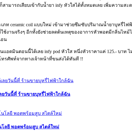
o zero ก็สามารถเสียบเข้ากับน้ำยา infy หัวใสได้ทั้งหมดเลย เพิ่มความสะ
ภท ceramic coil แบบใหม่ เข้ามาช่วยซึมซับปริมาณน้ำยาบุหรี่ไฟฟ้
ที่ใช้งานจริงๆ อีกทั้งยังช่วยลดต้นเหตุของอาการหัวพอตมีกลิ่นไหม
่นอน
แอดมินตอนนี้ได้เลย infy pod หัวใส หนึ่งหัวราคาแค่ 125.- บาท
รศัพท์จากทางเจ้าหน้าที่ขนส่งได้ทันที !!
เลยวันนี้ที่ ร้านขายบุหรี่ไฟฟ้าใกล้ฉัน
คโนโลยี พอตพร้อมสูบ สไตล์ใหม่