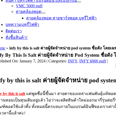
สินค้า บุหรี่ไฟฟ้า แบรนด์อื่น และอุปกรณ์
VMC 5000 puff
สายคล้องพอต
สายคล้องพอต สายชาร์จพอต บุหรี่ไฟฟ้า
บทความบุหรี่ไฟฟ้า
ติดต่อเรา
สั่งซื้อสินค้า!
ome
»
infy by this is salt ค่ายผู้จัดจำหน่าย pod system ชื่อดัง โด
fy By This Is Salt ค่ายผู้จัดจำหน่าย Pod System ชื่อด
blished On: January 7, 2024
|
Categories:
INFY
,
INFY 6000 puff
|
fy by this is salt
ค่ายผู้จัดจำหน่าย pod syst
y by this is salt
แค่พูดชื่อนี้ขึ้นมา สายตาของเหล่าแฟนพันธุ์แท้พอตบ
านหอมเป็นทุนเดิมอยู่แล้ว ไม่ว่าจะผลิตสินค้าใหม่ออกมากี่รุ่นต่อกี่รุ่
ณฑ์พอดใช้แล้วทิ้ง ทั้งหมดนี้ครบจบภายในแบรนด์อินฟี่ของเราเท่านั้น
เวลานี้แล้วค่ะ!