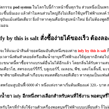
ัตกรรม
pod system
ในโลกใบนี้ก้าวหน้าขึ้นทุกวัน ส่วนหนึ่งเป็นเ
อะขึ้นนั่นเอง แล้วทำไมคนส่วนใหญ่ถึงไม่เลือกใช้บุหรี่ไฟฟ้าแทงค์ Su
จจุบันแม้แต่นิดเดียว! ยิ่งถ้าหากคุณคือนักสูบหน้าใหม่ ยิ่งไม่ต้องพ
่นอน
nfy by this is salt สั่งซื้อง่ายได้ของเร็ว ต้องล
าจะให้แนะนำสินค้ายอดนิยมอับดับหนึ่งของค่าย
infy by this is salt
ก
ียเวลานั่งพันหัวคอยล์หรือเติมน้ำยาบุหรี่ไฟฟ้าเองให้ยุ่งยากอีกต่อ
อะขนาดนี้หาซื้อจากแบรนด์อื่นไม่ได้อีกแล้ว โดยกลิ่นได้รับความส
ุ่นเคียวโฮ, สตรอเบอร์รี่กีวี่, บลูเบอร์รี่, เมลอน, พีช, แตงโมลิ้นจ
ชาติขายดีจนสินค้าเกือบจะหมดสต๊อกเลยทีเดียว หากคุณเป็นแฟนตัวยง
ตพร้อมสูบอินฟี้ 6000 คำ หนึ่งแท่งราคาเริ่มต้นเพียงแค่ 320.- บาท
วน้ำยา infy อีกหนึ่งทางเลือกสำหรับคนที่ใช้งาน พอตบุหรี่
หรับใครที่กำลังใช้งานตัวเครื่องพอตบุหรี่ไฟฟ้าแบบเปลี่ยนหัว ก็ไ