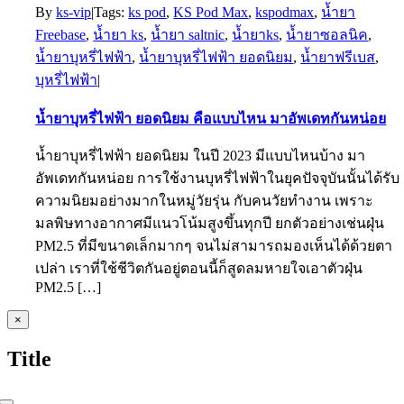
By
ks-vip
|
Tags:
ks pod
,
KS Pod Max
,
kspodmax
,
น้ำยา
Freebase
,
น้ำยา ks
,
น้ำยา saltnic
,
น้ำยาks
,
น้ำยาซอลนิค
,
น้ำยาบุหรี่ไฟฟ้า
,
น้ำยาบุหรี่ไฟฟ้า ยอดนิยม
,
น้ำยาฟรีเบส
,
บุหรี่ไฟฟ้า
|
น้ำยาบุหรี่ไฟฟ้า ยอดนิยม คือแบบไหน มาอัพเดทกันหน่อย
น้ำยาบุหรี่ไฟฟ้า ยอดนิยม ในปี 2023 มีแบบไหนบ้าง มา
อัพเดทกันหน่อย การใช้งานบุหรี่ไฟฟ้าในยุคปัจจุบันนั้นได้รับ
ความนิยมอย่างมากในหมู่วัยรุ่น กับคนวัยทำงาน เพราะ
มลพิษทางอากาศมีแนวโน้มสูงขึ้นทุกปี ยกตัวอย่างเช่นฝุ่น
PM2.5 ที่มีขนาดเล็กมากๆ จนไม่สามารถมองเห็นได้ด้วยตา
เปล่า เราที่ใช้ชีวิตกันอยู่ตอนนี้ก็สูดลมหายใจเอาตัวฝุ่น
PM2.5 […]
Close
×
product
quick
Title
view