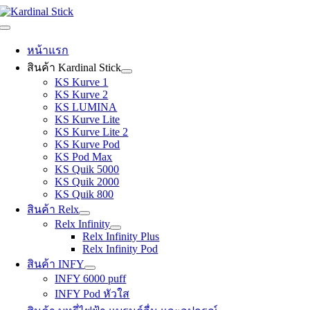
Skip
to
Toggle
content
Navigation
หน้าแรก
สินค้า Kardinal Stick
KS Kurve 1
KS Kurve 2
KS LUMINA
KS Kurve Lite
KS Kurve Lite 2
KS Kurve Pod
KS Pod Max
KS Quik 5000
KS Quik 2000
KS Quik 800
สินค้า Relx
Relx Infinity
Relx Infinity Plus
Relx Infinity Pod
สินค้า INFY
INFY 6000 puff
INFY Pod หัวใส