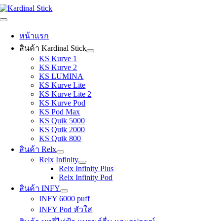
Skip
to
Toggle
content
Navigation
หน้าแรก
สินค้า Kardinal Stick
KS Kurve 1
KS Kurve 2
KS LUMINA
KS Kurve Lite
KS Kurve Lite 2
KS Kurve Pod
KS Pod Max
KS Quik 5000
KS Quik 2000
KS Quik 800
สินค้า Relx
Relx Infinity
Relx Infinity Plus
Relx Infinity Pod
สินค้า INFY
INFY 6000 puff
INFY Pod หัวใส