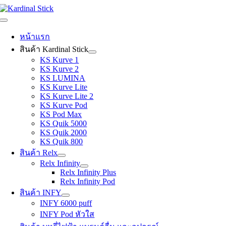
Skip
to
Toggle
content
Navigation
หน้าแรก
สินค้า Kardinal Stick
KS Kurve 1
KS Kurve 2
KS LUMINA
KS Kurve Lite
KS Kurve Lite 2
KS Kurve Pod
KS Pod Max
KS Quik 5000
KS Quik 2000
KS Quik 800
สินค้า Relx
Relx Infinity
Relx Infinity Plus
Relx Infinity Pod
สินค้า INFY
INFY 6000 puff
INFY Pod หัวใส