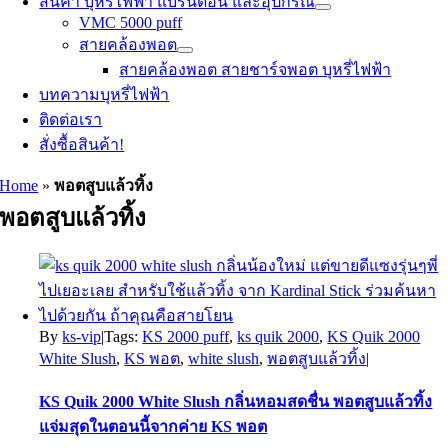
สินค้า บุหรี่ไฟฟ้า แบรนด์อื่น และอุปกรณ์
VMC 5000 puff
สายคล้องพอต
สายคล้องพอต สายชาร์จพอต บุหรี่ไฟฟ้า
บทความบุหรี่ไฟฟ้า
ติดต่อเรา
สั่งซื้อสินค้า!
Home
»
พอตสูบแล้วทิ้ง
พอตสูบแล้วทิ้ง
By
ks-vip
|
Tags:
KS 2000 puff
,
ks quik 2000
,
KS Quik 2000
White Slush
,
KS พอต
,
white slush
,
พอตสูบแล้วทิ้ง
|
KS Quik 2000 White Slush กลิ่นหอมสดชื่น พอตสูบแล้วทิ้ง
แจ่มสุดในตอนนี้จากค่าย KS พอต