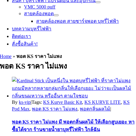
สินค้า บุหรี่ไฟฟ้า แบรนด์อื่น และอุปกรณ์
VMC 5000 puff
สายคล้องพอต
สายคล้องพอต สายชาร์จพอต บุหรี่ไฟฟ้า
บทความบุหรี่ไฟฟ้า
ติดต่อเรา
สั่งซื้อสินค้า!
Home
»
พอต KS ราคา ไม่แพง
พอต KS ราคา ไม่แพง
By
ks-vip
|
Tags:
KS Kurve Basic Kit
,
KS KURVE LITE
,
KS
Pod Max
,
พอต KS ราคา ไม่แพง
,
พอตกลิ่นผลไม้
|
พอต KS ราคา ไม่แพง มี พอตกลิ่นผลไม้ ให้เลือกสูบเยอะ หา
ซื้อได้จาก ร้านขายน้ำยาบุหรี่ไฟฟ้า ใกล้ฉัน