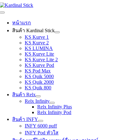
Skip
to
Toggle
content
Navigation
หน้าแรก
สินค้า Kardinal Stick
KS Kurve 1
KS Kurve 2
KS LUMINA
KS Kurve Lite
KS Kurve Lite 2
KS Kurve Pod
KS Pod Max
KS Quik 5000
KS Quik 2000
KS Quik 800
สินค้า Relx
Relx Infinity
Relx Infinity Plus
Relx Infinity Pod
สินค้า INFY
INFY 6000 puff
INFY Pod หัวใส