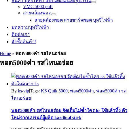
สินค้า บุหรี่ไฟฟ้า แบรนด์อื่น และอุปกรณ์
VMC 5000 puff
สายคล้องพอต
สายคล้องพอต สายชาร์จพอต บุหรี่ไฟฟ้า
บทความบุหรี่ไฟฟ้า
ติดต่อเรา
สั่งซื้อสินค้า!
Home
»
พอต5000คำ รสไหนอร่อย
พอต5000คำ รสไหนอร่อย
By
ks-vip
|
Tags:
KS Quik 5000
,
พอต5000คำ
,
พอต5000คำ รส
ไหนอร่อย
|
พอต5000คำ รสไหนอร่อย จัดเต็มไม่ซ้ำใคร ks ใช้แล้วทิ้ง ตัว
ใหม่จากแบรนด์ผู้ผลิต kardinal stick