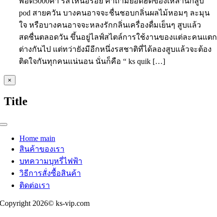
พอต5000คำ รสไหนอร่อย คำถามยอดฮิตของเหล่านักสูบ
pod สายควัน บางคนอาจจะชื่นชอบกลิ่นผลไม้หอมๆ ละมุน
ใจ หรือบางคนอาจจะหลงรักกลิ่นเครื่องดื่มเย็นๆ สูบแล้ว
สดชื่นตลอดวัน ขึ้นอยู่ไลฟ์สไตล์การใช้งานของแต่ละคนแต
ต่างกันไป แต่ทว่ายังมีอีกหนึ่งรสชาติที่ได้ลองสูบแล้วจะต้อง
ติดใจกันทุกคนแน่นอน นั่นก็คือ “ ks quik […]
Close
×
product
quick
Title
view
Toggle
Navigation
Home main
สินค้าของเรา
บทความบุหรี่ไฟฟ้า
วิธีการสั่งซื้อสินค้า
ติดต่อเรา
Copyright 2026© ks-vip.com