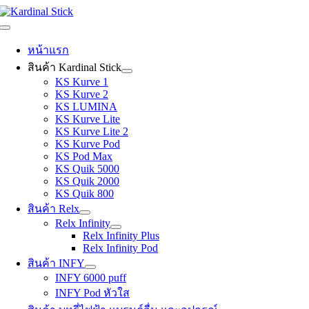
Skip
to
Toggle
content
Navigation
หน้าแรก
สินค้า Kardinal Stick
KS Kurve 1
KS Kurve 2
KS LUMINA
KS Kurve Lite
KS Kurve Lite 2
KS Kurve Pod
KS Pod Max
KS Quik 5000
KS Quik 2000
KS Quik 800
สินค้า Relx
Relx Infinity
Relx Infinity Plus
Relx Infinity Pod
สินค้า INFY
INFY 6000 puff
INFY Pod หัวใส