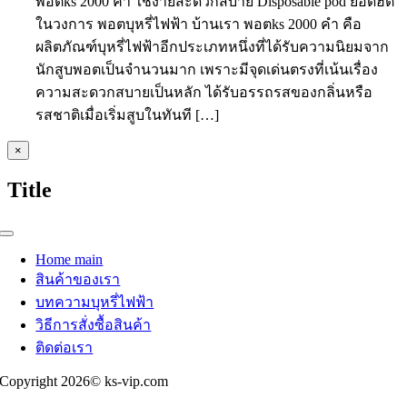
พอตks 2000 คำ ใช้ง่ายสะดวกสบาย Disposable pod ยอดฮิต
ในวงการ พอตบุหรี่ไฟฟ้า บ้านเรา พอตks 2000 คำ คือ
ผลิตภัณฑ์บุหรี่ไฟฟ้าอีกประเภทหนึ่งที่ได้รับความนิยมจาก
นักสูบพอตเป็นจำนวนมาก เพราะมีจุดเด่นตรงที่เน้นเรื่อง
ความสะดวกสบายเป็นหลัก ได้รับอรรถรสของกลิ่นหรือ
รสชาติเมื่อเริ่มสูบในทันที […]
Close
×
product
quick
Title
view
Toggle
Navigation
Home main
สินค้าของเรา
บทความบุหรี่ไฟฟ้า
วิธีการสั่งซื้อสินค้า
ติดต่อเรา
Copyright 2026© ks-vip.com