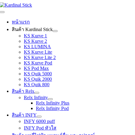
Skip
to
Toggle
content
Navigation
หน้าแรก
สินค้า Kardinal Stick
KS Kurve 1
KS Kurve 2
KS LUMINA
KS Kurve Lite
KS Kurve Lite 2
KS Kurve Pod
KS Pod Max
KS Quik 5000
KS Quik 2000
KS Quik 800
สินค้า Relx
Relx Infinity
Relx Infinity Plus
Relx Infinity Pod
สินค้า INFY
INFY 6000 puff
INFY Pod หัวใส