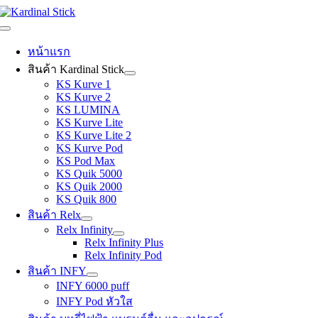
Skip
to
Toggle
content
Navigation
หน้าแรก
สินค้า Kardinal Stick
KS Kurve 1
KS Kurve 2
KS LUMINA
KS Kurve Lite
KS Kurve Lite 2
KS Kurve Pod
KS Pod Max
KS Quik 5000
KS Quik 2000
KS Quik 800
สินค้า Relx
Relx Infinity
Relx Infinity Plus
Relx Infinity Pod
สินค้า INFY
INFY 6000 puff
INFY Pod หัวใส