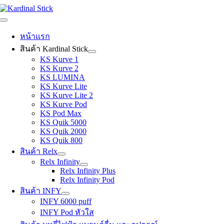
Skip
to
Toggle
content
Navigation
หน้าแรก
สินค้า Kardinal Stick
KS Kurve 1
KS Kurve 2
KS LUMINA
KS Kurve Lite
KS Kurve Lite 2
KS Kurve Pod
KS Pod Max
KS Quik 5000
KS Quik 2000
KS Quik 800
สินค้า Relx
Relx Infinity
Relx Infinity Plus
Relx Infinity Pod
สินค้า INFY
INFY 6000 puff
INFY Pod หัวใส