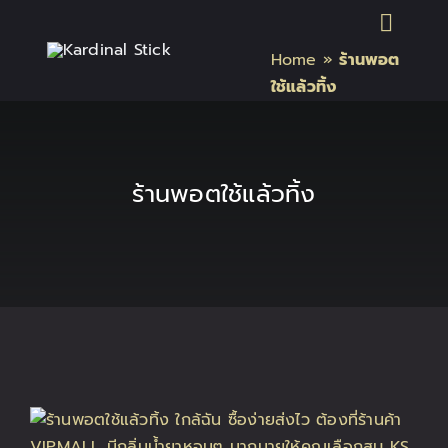
Skip
Toggl
to
Home
»
ร้านพอต
content
Naviga
หน้าแรก
ใช้แล้วทิ้ง
สินค้า Kardinal Stick
ร้านพอตใช้แล้วทิ้ง
สินค้า Relx
สินค้า INFY
สินค้า บุหรี่ไฟฟ้า แบรนด์
บทความบุหรี่ไฟฟ้า