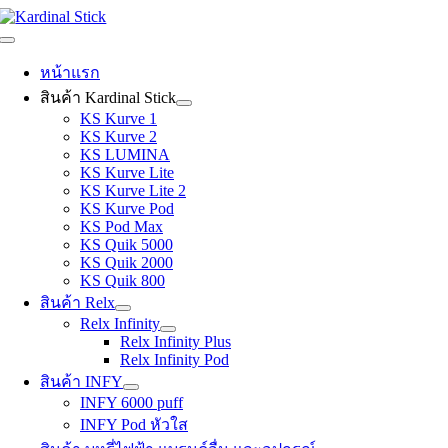
Skip
to
Toggle
content
Navigation
หน้าแรก
สินค้า Kardinal Stick
KS Kurve 1
KS Kurve 2
KS LUMINA
KS Kurve Lite
KS Kurve Lite 2
KS Kurve Pod
KS Pod Max
KS Quik 5000
KS Quik 2000
KS Quik 800
สินค้า Relx
Relx Infinity
Relx Infinity Plus
Relx Infinity Pod
สินค้า INFY
INFY 6000 puff
INFY Pod หัวใส