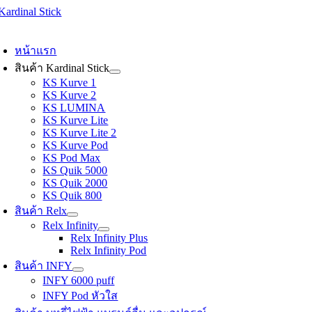
Skip
to
oggle
content
avigation
หน้าแรก
สินค้า Kardinal Stick
KS Kurve 1
KS Kurve 2
KS LUMINA
KS Kurve Lite
KS Kurve Lite 2
KS Kurve Pod
KS Pod Max
KS Quik 5000
KS Quik 2000
KS Quik 800
สินค้า Relx
Relx Infinity
Relx Infinity Plus
Relx Infinity Pod
สินค้า INFY
INFY 6000 puff
INFY Pod หัวใส