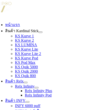
Skip
to
content
oggle
avigation
หน้าแรก
สินค้า Kardinal Stick
KS Kurve 1
KS Kurve 2
KS LUMINA
KS Kurve Lite
KS Kurve Lite 2
KS Kurve Pod
KS Pod Max
KS Quik 5000
KS Quik 2000
KS Quik 800
สินค้า Relx
Relx Infinity
Relx Infinity Plus
Relx Infinity Pod
สินค้า INFY
INFY 6000 puff