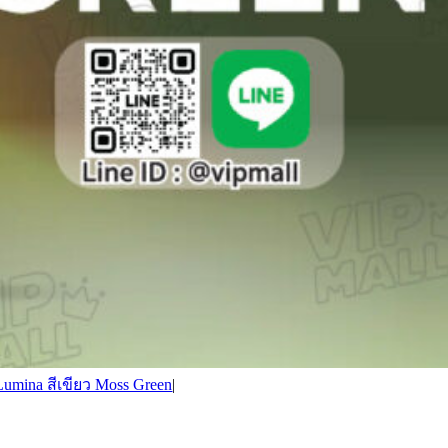
umina สีเขียว Moss Green
|