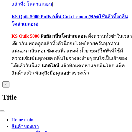
แล้วทิ้ง โคล่าเมลอน
|
KS Quik 5000 Puffs กลิ่น Cola Lemon (พอตใช้แล้วทิ้งกลิ่น
โคล่าเมลอน)
KS Quik 5000
Puffs กลิ่นโคล่าเมลอน
ทั้งหวานทั้งซ่าในเวล
เดียวกัน พอตดูดแล้วทิ้งตัวนี้ตอบโจทย์สายควันทุกท่าน
แน่นอน กลิ่นหอมชัดเจนฟีลแทงค์
น้ำยาบุหรี่ไฟฟ้า
ที่ใช้มี
ความเข้มข้นทุกหยด กลิ่นไม่จางลงง่ายๆ สนใจเป็นเจ้าของ
ได้แล้ววันนี้แค่
แอดไลน์
แล้วทักแชทหาแอดมินโลด แพ็ค
สินค้าส่งไว พัสดุถึงมือคุณอย่างรวดเร็ว
Close
×
product
quick
Title
view
Toggle
Navigation
Home main
สินค้าของเรา