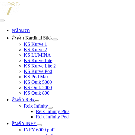
Skip
to
content
Toggle
Navigation
หน้าแรก
สินค้า Kardinal Stick
KS Kurve 1
KS Kurve 2
KS LUMINA
KS Kurve Lite
KS Kurve Lite 2
KS Kurve Pod
KS Pod Max
KS Quik 5000
KS Quik 2000
KS Quik 800
สินค้า Relx
Relx Infinity
Relx Infinity Plus
Relx Infinity Pod
สินค้า INFY
INFY 6000 puff