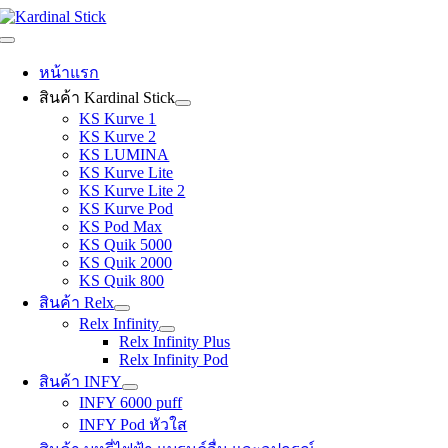
Skip
to
Toggle
content
Navigation
หน้าแรก
สินค้า Kardinal Stick
KS Kurve 1
KS Kurve 2
KS LUMINA
KS Kurve Lite
KS Kurve Lite 2
KS Kurve Pod
KS Pod Max
KS Quik 5000
KS Quik 2000
KS Quik 800
สินค้า Relx
Relx Infinity
Relx Infinity Plus
Relx Infinity Pod
สินค้า INFY
INFY 6000 puff
INFY Pod หัวใส