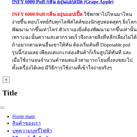
INFY 6000 Puff กลิ่น องุ่นแอปเปิ้ล (Grape Apple)
INFY 6000 Puff กลิ่น องุ่นแอปเปิ้ล
ใช้พกพาไปไหนมาไหน
ง่ายขึ้น ตอบโจทย์กับทุกไลฟ์สไตล์ของนักสูบพอตสุดๆ ยิ่งโลก
พัฒนามากขึ้นเท่าไหร่ ตัวเราเองยิ่งต้องพัฒนามากขึ้นเท่านั้น
เพราะฉะนั้นความสะดวกรวดเร็วจึงกลายสิ่งที่หลีกเลี่ยงไม่ได้
ถ้าอยากตามคนอื่นเขาให้ทัน ต้องเริ่มต้นที่ Disposable pod
รุ่นนี้ก่อนเลย เพียงแค่แกะกล่องสินค้าก็เริ่มสูบได้ทันที และ
เมื่อใช้งานจนจำนวนคำหมดแล้วสามารถโยนทิ้งลงขยะไป
ทั้งเครื่องได้เลย มีวิธีการใช้งานที่เข้าใจง่ายจริงๆ
Close
×
product
quick
Title
view
Toggle
Navigation
Home main
สินค้าของเรา
บทความบุหรี่ไฟฟ้า