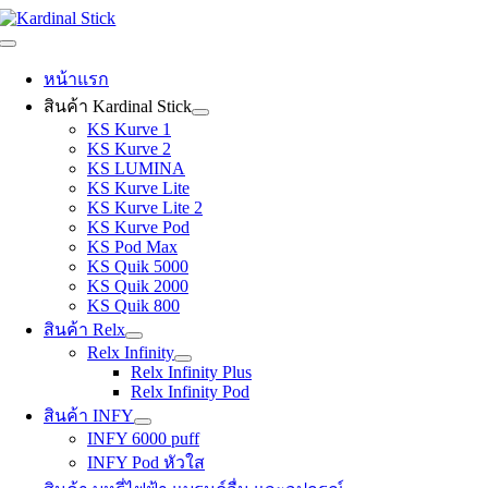
Skip
to
Toggle
content
Navigation
หน้าแรก
สินค้า Kardinal Stick
KS Kurve 1
KS Kurve 2
KS LUMINA
KS Kurve Lite
KS Kurve Lite 2
KS Kurve Pod
KS Pod Max
KS Quik 5000
KS Quik 2000
KS Quik 800
สินค้า Relx
Relx Infinity
Relx Infinity Plus
Relx Infinity Pod
สินค้า INFY
INFY 6000 puff
INFY Pod หัวใส