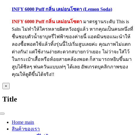
INFY 6000 Puff กลิ่น เลม่อนโซดา (Lemon Soda)
INFY 6000 Puff กลิ่น เลม่อนโซดา
มาตรฐานระดับ This is
Salts ไม่ทำให้ใครหลายผิดหวังอยู่แล้ว หากคุณเป็นคนหนึ่งที่
ชื่นชอบตัวน้ำยาบุหรี่ไฟฟ้าของค่ายนี้ แอดมินขอแนะนำให้
ลองซื้อพอตใช้แล้วทิ้งรุ่นนี้ไปเริ่มสูบเลยค่ะ คุณภาพไม่แตก
ต่างกัน! แต่ใช้งานง่ายสะดวกสบายกว่าเยอะ ไม่ว่าจะใส่ไว้
ในกระเป๋าเสื้อหรือห้อยสายคล้องพอต ก็สามารถหยิบขึ้นมา
สูบได้ชิลๆ พ่นควันแบบเท่ๆ ได้เลย อัพเกรดบุคลิกภาพของ
คุณให้ดูดีขึ้นได้จริง!!
Close
×
product
quick
Title
view
Toggle
Navigation
Home main
สินค้าของเรา