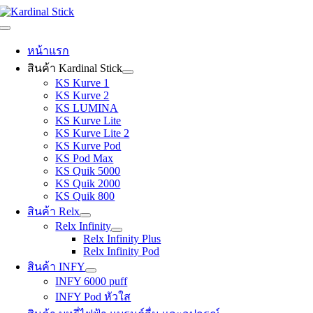
Skip
to
Toggle
content
Navigation
หน้าแรก
สินค้า Kardinal Stick
KS Kurve 1
KS Kurve 2
KS LUMINA
KS Kurve Lite
KS Kurve Lite 2
KS Kurve Pod
KS Pod Max
KS Quik 5000
KS Quik 2000
KS Quik 800
สินค้า Relx
Relx Infinity
Relx Infinity Plus
Relx Infinity Pod
สินค้า INFY
INFY 6000 puff
INFY Pod หัวใส