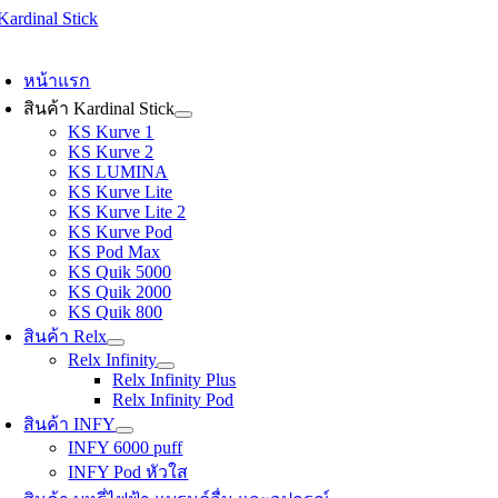
Skip
to
oggle
content
avigation
หน้าแรก
สินค้า Kardinal Stick
KS Kurve 1
KS Kurve 2
KS LUMINA
KS Kurve Lite
KS Kurve Lite 2
KS Kurve Pod
KS Pod Max
KS Quik 5000
KS Quik 2000
KS Quik 800
สินค้า Relx
Relx Infinity
Relx Infinity Plus
Relx Infinity Pod
สินค้า INFY
INFY 6000 puff
INFY Pod หัวใส