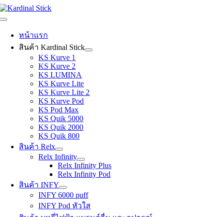
Skip
to
Toggle
content
Navigation
หน้าแรก
สินค้า Kardinal Stick
KS Kurve 1
KS Kurve 2
KS LUMINA
KS Kurve Lite
KS Kurve Lite 2
KS Kurve Pod
KS Pod Max
KS Quik 5000
KS Quik 2000
KS Quik 800
สินค้า Relx
Relx Infinity
Relx Infinity Plus
Relx Infinity Pod
สินค้า INFY
INFY 6000 puff
INFY Pod หัวใส