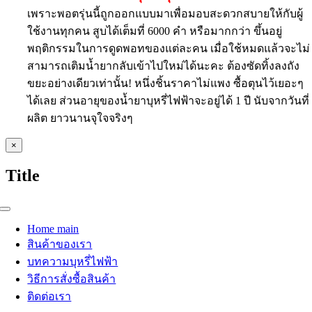
เพราะพอตรุ่นนี้ถูกออกแบบมาเพื่อมอบสะดวกสบายให้กับผู้
ใช้งานทุกคน สูบได้เต็มที่ 6000 คำ หรือมากกว่า ขึ้นอยู่
พฤติกรรมในการดูดพอทของแต่ละคน เมื่อใช้หมดแล้วจะไม่
สามารถเติมน้ำยากลับเข้าไปใหม่ได้นะคะ ต้องซัดทิ้งลงถัง
ขยะอย่างเดียวเท่านั้น! หนึ่งชิ้นราคาไม่แพง ซื้อตุนไว้เยอะๆ
ได้เลย ส่วนอายุของน้ำยาบุหรี่ไฟฟ้าจะอยู่ได้ 1 ปี นับจากวันที่
ผลิต ยาวนานจุใจจริงๆ
Close
×
product
quick
Title
view
Toggle
Navigation
Home main
สินค้าของเรา
บทความบุหรี่ไฟฟ้า
วิธีการสั่งซื้อสินค้า
ติดต่อเรา