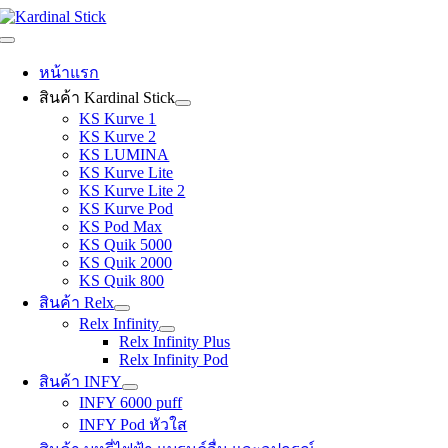
Skip
to
Toggle
content
Navigation
หน้าแรก
สินค้า Kardinal Stick
KS Kurve 1
KS Kurve 2
KS LUMINA
KS Kurve Lite
KS Kurve Lite 2
KS Kurve Pod
KS Pod Max
KS Quik 5000
KS Quik 2000
KS Quik 800
สินค้า Relx
Relx Infinity
Relx Infinity Plus
Relx Infinity Pod
สินค้า INFY
INFY 6000 puff
INFY Pod หัวใส