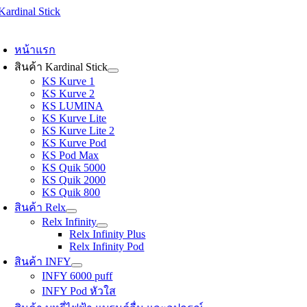
Skip
to
oggle
content
avigation
หน้าแรก
สินค้า Kardinal Stick
KS Kurve 1
KS Kurve 2
KS LUMINA
KS Kurve Lite
KS Kurve Lite 2
KS Kurve Pod
KS Pod Max
KS Quik 5000
KS Quik 2000
KS Quik 800
สินค้า Relx
Relx Infinity
Relx Infinity Plus
Relx Infinity Pod
สินค้า INFY
INFY 6000 puff
INFY Pod หัวใส