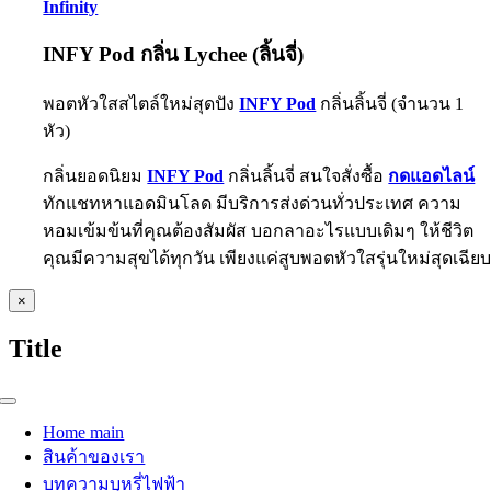
Infinity
INFY Pod กลิ่น Lychee (ลิ้นจี่)
พอตหัวใสสไตล์ใหม่สุดปัง
INFY Pod
กลิ่นลิ้นจี่ (จำนวน 1
หัว)
กลิ่นยอดนิยม
INFY Pod
กลิ่นลิ้นจี่ สนใจสั่งซื้อ
กดแอดไลน์
ทักแชทหาแอดมินโลด มีบริการส่งด่วนทั่วประเทศ ความ
หอมเข้มข้นที่คุณต้องสัมผัส บอกลาอะไรแบบเดิมๆ ให้ชีวิต
คุณมีความสุขได้ทุกวัน เพียงแค่สูบพอตหัวใสรุ่นใหม่สุดเฉีย
Close
×
product
quick
Title
view
Toggle
Navigation
Home main
สินค้าของเรา
บทความบุหรี่ไฟฟ้า