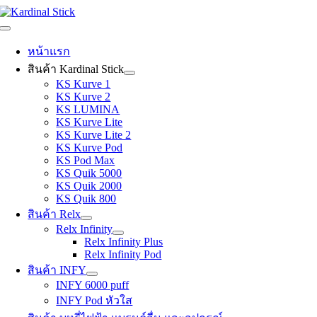
Skip
to
Toggle
content
Navigation
หน้าแรก
สินค้า Kardinal Stick
KS Kurve 1
KS Kurve 2
KS LUMINA
KS Kurve Lite
KS Kurve Lite 2
KS Kurve Pod
KS Pod Max
KS Quik 5000
KS Quik 2000
KS Quik 800
สินค้า Relx
Relx Infinity
Relx Infinity Plus
Relx Infinity Pod
สินค้า INFY
INFY 6000 puff
INFY Pod หัวใส