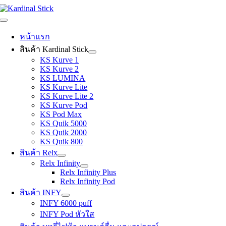
Skip
to
Toggle
content
Navigation
หน้าแรก
สินค้า Kardinal Stick
KS Kurve 1
KS Kurve 2
KS LUMINA
KS Kurve Lite
KS Kurve Lite 2
KS Kurve Pod
KS Pod Max
KS Quik 5000
KS Quik 2000
KS Quik 800
สินค้า Relx
Relx Infinity
Relx Infinity Plus
Relx Infinity Pod
สินค้า INFY
INFY 6000 puff
INFY Pod หัวใส