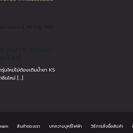
d กลิ่นชามะลิ
,
KS POD
,
POD
อต Kurve หัวพอต
ne Tea)
่นใหม่ไม่ต้องเติมน้ำยา KS
ลิ่นใหม่ […]
main
สินค้าของเรา
บทความบุหรี่ไฟฟ้า
วิธีการสั่งซื้อสินค้า