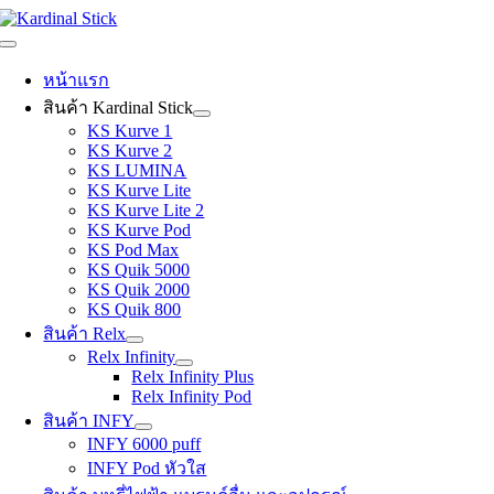
Skip
to
Toggle
content
Navigation
หน้าแรก
สินค้า Kardinal Stick
KS Kurve 1
KS Kurve 2
KS LUMINA
KS Kurve Lite
KS Kurve Lite 2
KS Kurve Pod
KS Pod Max
KS Quik 5000
KS Quik 2000
KS Quik 800
สินค้า Relx
Relx Infinity
Relx Infinity Plus
Relx Infinity Pod
สินค้า INFY
INFY 6000 puff
INFY Pod หัวใส