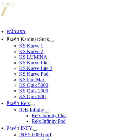
Skip
to
content
oggle
avigation
หน้าแรก
สินค้า Kardinal Stick
KS Kurve 1
KS Kurve 2
KS LUMINA
KS Kurve Lite
KS Kurve Lite 2
KS Kurve Pod
KS Pod Max
KS Quik 5000
KS Quik 2000
KS Quik 800
สินค้า Relx
Relx Infinity
Relx Infinity Plus
Relx Infinity Pod
สินค้า INFY
INFY 6000 puff