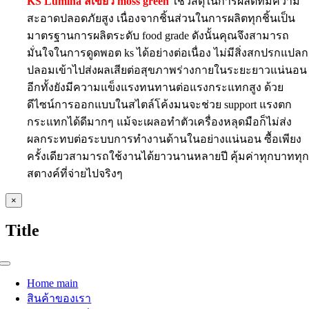
KS Lumina สีเขียว moss green
ใช้วัสดุในการผลิตที่มีความ
สะอาดปลอดภัยสูง เนื่องจากชิ้นส่วนในการผลิตทุกชิ้นเป็น
มาตรฐานการผลิตระดับ food grade ดังนั้นคุณจึงสามารถ
มั่นใจในการดูดพอต ks ได้อย่างต่อเนื่อง ไม่มีสิ่งสกปรกแปลก
ปลอมเข้าไปส่งผลเสียต่อสุขภาพร่างกายในระยะยาวแน่นอน
อีกทั้งยังมีความแข็งแรงทนทานต่อแรงกระแทกสูง ด้วย
ดีไซน์การออกแบบในสไตล์โค้งมนจะช่วย support แรงตก
กระแทกได้ดีมากๆ แม้จะเผลอทำตัวเครื่องหลุดมือก็ไม่ส่ง
ผลกระทบต่อระบบการทำงานด้านในอย่างแน่นอน ซื้อเพียง
ครั้งเดียวสามารถใช้งานได้ยาวนานหลายปี คุ้มค่าทุกบาททุ
สตางค์ที่จ่ายไปจริงๆ
Close
×
product
quick
Title
view
Toggle
Navigation
Home main
สินค้าของเรา