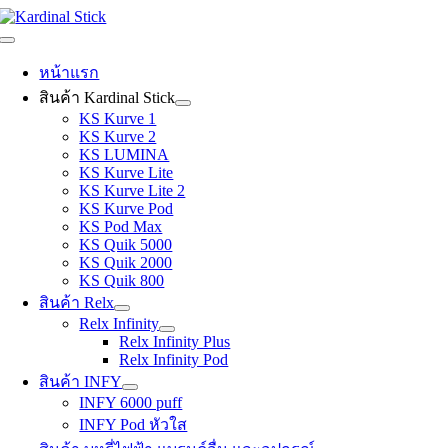
Skip
to
Toggle
content
Navigation
หน้าแรก
สินค้า Kardinal Stick
KS Kurve 1
KS Kurve 2
KS LUMINA
KS Kurve Lite
KS Kurve Lite 2
KS Kurve Pod
KS Pod Max
KS Quik 5000
KS Quik 2000
KS Quik 800
สินค้า Relx
Relx Infinity
Relx Infinity Plus
Relx Infinity Pod
สินค้า INFY
INFY 6000 puff
INFY Pod หัวใส