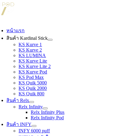
Skip
to
content
oggle
avigation
หน้าแรก
สินค้า Kardinal Stick
KS Kurve 1
KS Kurve 2
KS LUMINA
KS Kurve Lite
KS Kurve Lite 2
KS Kurve Pod
KS Pod Max
KS Quik 5000
KS Quik 2000
KS Quik 800
สินค้า Relx
Relx Infinity
Relx Infinity Plus
Relx Infinity Pod
สินค้า INFY
INFY 6000 puff