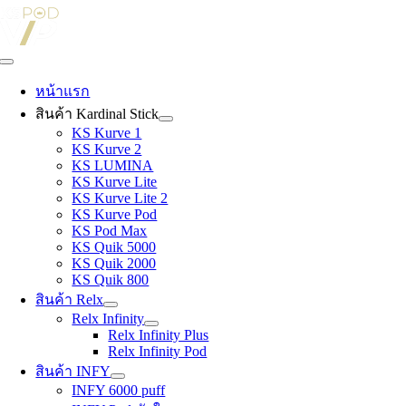
Skip
to
content
Toggle
Navigation
หน้าแรก
สินค้า Kardinal Stick
KS Kurve 1
KS Kurve 2
KS LUMINA
KS Kurve Lite
KS Kurve Lite 2
KS Kurve Pod
KS Pod Max
KS Quik 5000
KS Quik 2000
KS Quik 800
สินค้า Relx
Relx Infinity
Relx Infinity Plus
Relx Infinity Pod
สินค้า INFY
INFY 6000 puff