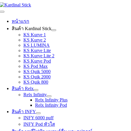
Skip
to
Toggle
content
Navigation
หน้าแรก
สินค้า Kardinal Stick
KS Kurve 1
KS Kurve 2
KS LUMINA
KS Kurve Lite
KS Kurve Lite 2
KS Kurve Pod
KS Pod Max
KS Quik 5000
KS Quik 2000
KS Quik 800
สินค้า Relx
Relx Infinity
Relx Infinity Plus
Relx Infinity Pod
สินค้า INFY
INFY 6000 puff
INFY Pod หัวใส