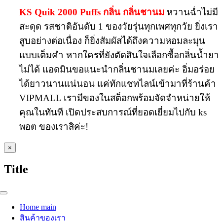
KS Quik 2000 Puffs กลิ่น กลิ่นชานม
หวานฉ่ำไม่มี
สะดุด รสชาติอันดับ 1 ของวัยรุ่นทุกเพศทุกวัย ยิ่งเรา
สูบอย่างต่อเนื่อง ก็ยิ่งสัมผัสได้ถึงความหอมละมุน
แบบเต็มคำ หากใครที่ยังตัดสินใจเลือกซื้อกลิ่นน้ำยา
ไม่ได้ แอดมินขอแนะนำกลิ่นชานมเลยค่ะ อิ่มอร่อย
ได้ยาวนานแน่นอน แค่ทักแชทไลน์เข้ามาที่ร้านค้า
VIPMALL เรามีของในสต็อกพร้อมจัดจำหน่ายให้
คุณในทันที เปิดประสบการณ์ที่ยอดเยี่ยมไปกับ ks
พอต ของเราสิค่ะ!
Close
×
product
quick
Title
view
Toggle
Navigation
Home main
สินค้าของเรา