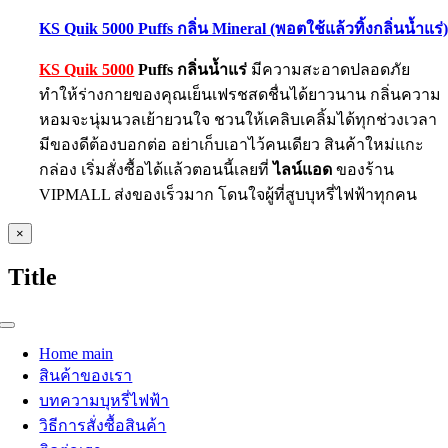
KS Quik 5000 Puffs กลิ่น Mineral (พอตใช้แล้วทิ้งกลิ่นน้ำแร่
KS Quik 5000
Puffs กลิ่นน้ำแร่
มีความสะอาดปลอดภัย
ทำให้ร่างกายของคุณเย็นเฟรชสดชื่นได้ยาวนาน กลิ่นความ
หอมจะนุ่มนวลเย้ายวนใจ ชวนให้เคลิบเคลิ้มได้ทุกช่วงเวลา
มีของดีต้องบอกต่อ อย่าเก็บเอาไว้คนเดียว สินค้าใหม่แกะ
กล่อง เริ่มสั่งซื้อได้แล้วตอนนี้เลยที่
ไลน์แอด
ของร้าน
VIPMALL ส่งของเร็วมาก โดนใจผู้ที่สูบบุหรี่ไฟฟ้าทุกคน
Close
×
product
quick
Title
view
Toggle
Navigation
Home main
สินค้าของเรา
บทความบุหรี่ไฟฟ้า
วิธีการสั่งซื้อสินค้า