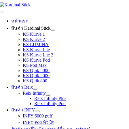
Skip
to
Toggle
content
Navigation
หน้าแรก
สินค้า Kardinal Stick
KS Kurve 1
KS Kurve 2
KS LUMINA
KS Kurve Lite
KS Kurve Lite 2
KS Kurve Pod
KS Pod Max
KS Quik 5000
KS Quik 2000
KS Quik 800
สินค้า Relx
Relx Infinity
Relx Infinity Plus
Relx Infinity Pod
สินค้า INFY
INFY 6000 puff
INFY Pod หัวใส