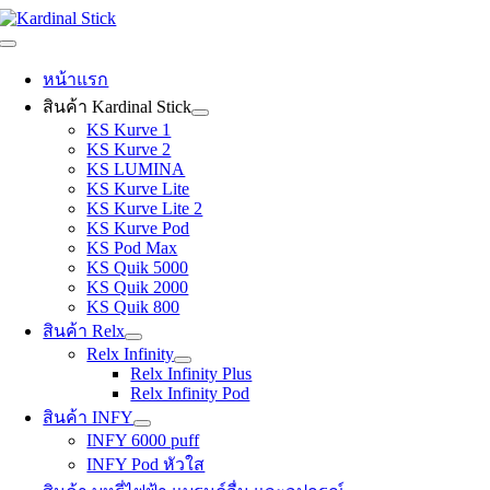
Skip
to
Toggle
content
Navigation
หน้าแรก
สินค้า Kardinal Stick
KS Kurve 1
KS Kurve 2
KS LUMINA
KS Kurve Lite
KS Kurve Lite 2
KS Kurve Pod
KS Pod Max
KS Quik 5000
KS Quik 2000
KS Quik 800
สินค้า Relx
Relx Infinity
Relx Infinity Plus
Relx Infinity Pod
สินค้า INFY
INFY 6000 puff
INFY Pod หัวใส