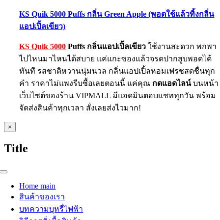
KS Quik 5000 Puffs กลิ่น Green Apple (พอตใช้แล้วทิ้งกลิ่น
แอปเปิ้ลเขียว)
KS Quik 5000
Puffs กลิ่นแอปเปิ้ลเขียว
ใช้งานสะดวก พกพา
ไปไหนมาไหนได้สบาย แค่แกะซองแล้วจรดปากสูบพอดได้
ทันที รสชาติหวานนุ่มนวล กลิ่นแอปเปิ้ลหอมเฟรชสดชื่นทุก
คำ ราคาไม่แพงรีบซื้อเลยตอนนี้ แค่คุณ
กดแอดไลน์
บนหน้า
เว็บไซต์ของร้าน VIPMALL มีแอดมินตอบแชททุกวัน พร้อม
จัดส่งสินค้าทุกเวลา สั่งเลยส่งไวมาก!
Close
×
product
quick
Title
view
Toggle
Navigation
Home main
สินค้าของเรา
บทความบุหรี่ไฟฟ้า