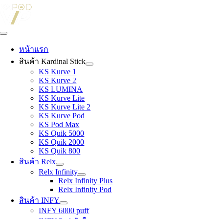
Skip
to
content
Toggle
Navigation
หน้าแรก
สินค้า Kardinal Stick
KS Kurve 1
KS Kurve 2
KS LUMINA
KS Kurve Lite
KS Kurve Lite 2
KS Kurve Pod
KS Pod Max
KS Quik 5000
KS Quik 2000
KS Quik 800
สินค้า Relx
Relx Infinity
Relx Infinity Plus
Relx Infinity Pod
สินค้า INFY
INFY 6000 puff