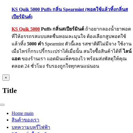
KS Quik 5000 Puffs กลิ่น Spearmint (พอตใช้แล้วทิ้งกลิ่นส
เปียร์มินต์)
KS Quik 5000
Puffs กลิ่นสเปียร์มินต์
ถ้าอยากลองน้ำยาพอต
ที่ให้อรรถรสแบบสดชื่นหอมละมุนใจ ต้องเลือกสูบพอตใช้
แล้วทิ้ง
5000 คำ
Spearmint ตัวนี้เลย รสชาติดีไม่มีจาง ใช้งาน
เมื่อไหร่ก็กระปรี้กระเปร่าได้เมื่อนั้น สนใจซื้อสินค้าได้ที่
ไลน์
แอด
ของร้านเรา แอดมินแพ็คของไว พร้อมส่งพัสดุให้คุณ
ตลอด 24 ชั่วโมง รับรองถูกใจทุกคนแน่นอน
Close
×
product
quick
Title
view
Toggle
Navigation
Home main
สินค้าของเรา
บทความบุหรี่ไฟฟ้า