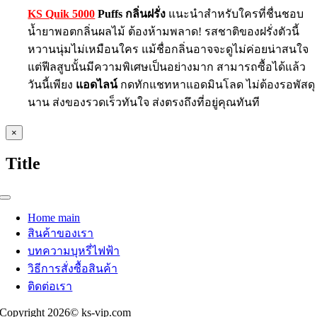
KS Quik 5000
Puffs กลิ่นฝรั่ง
แนะนำสำหรับใครที่ชื่นชอบ
น้ำยาพอตกลิ่นผลไม้ ต้องห้ามพลาด! รสชาติของฝรั่งตัวนี้
หวานนุ่มไม่เหมือนใคร แม้ชื่อกลิ่นอาจจะดูไม่ค่อยน่าสนใจ
แต่ฟีลสูบนั้นมีความพิเศษเป็นอย่างมาก สามารถซื้อได้แล้ว
วันนี้เพียง
แอดไลน์
กดทักแชทหาแอดมินโลด ไม่ต้องรอพัสดุ
นาน ส่งของรวดเร็วทันใจ ส่งตรงถึงที่อยู่คุณทันที
Close
×
product
quick
Title
view
Toggle
Navigation
Home main
สินค้าของเรา
บทความบุหรี่ไฟฟ้า
วิธีการสั่งซื้อสินค้า
ติดต่อเรา
Copyright 2026© ks-vip.com