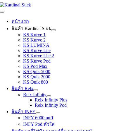
Skip
to
Toggle
content
Navigation
หน้าแรก
สินค้า Kardinal Stick
KS Kurve 1
KS Kurve 2
KS LUMINA
KS Kurve Lite
KS Kurve Lite 2
KS Kurve Pod
KS Pod Max
KS Quik 5000
KS Quik 2000
KS Quik 800
สินค้า Relx
Relx Infinity
Relx Infinity Plus
Relx Infinity Pod
สินค้า INFY
INFY 6000 puff
INFY Pod หัวใส