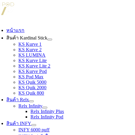
Skip
to
content
oggle
avigation
หน้าแรก
สินค้า Kardinal Stick
KS Kurve 1
KS Kurve 2
KS LUMINA
KS Kurve Lite
KS Kurve Lite 2
KS Kurve Pod
KS Pod Max
KS Quik 5000
KS Quik 2000
KS Quik 800
สินค้า Relx
Relx Infinity
Relx Infinity Plus
Relx Infinity Pod
สินค้า INFY
INFY 6000 puff