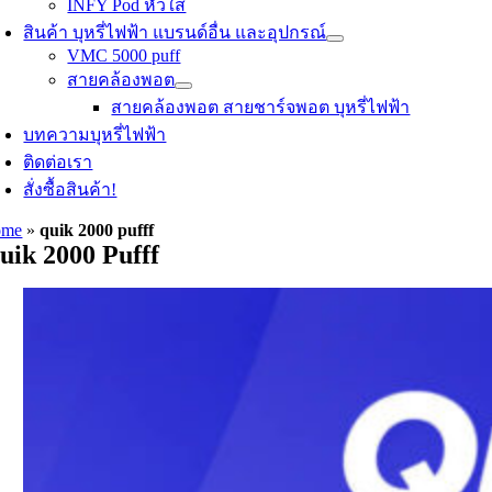
INFY Pod หัวใส
สินค้า บุหรี่ไฟฟ้า แบรนด์อื่น และอุปกรณ์
VMC 5000 puff
สายคล้องพอต
สายคล้องพอต สายชาร์จพอต บุหรี่ไฟฟ้า
บทความบุหรี่ไฟฟ้า
ติดต่อเรา
สั่งซื้อสินค้า!
ome
»
quik 2000 pufff
uik 2000 Pufff