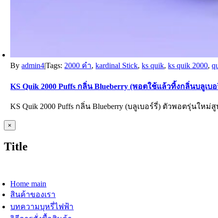
By
admin4
|
Tags:
2000 คำ
,
kardinal Stick
,
ks quik
,
ks quik 2000
,
q
KS Quik 2000 Puffs กลิ่น Blueberry (พอตใช้แล้วทิ้งกลิ่นบลูเบอรี
KS Quik 2000 Puffs กลิ่น Blueberry (บลูเบอร์รี่) ตัวพอตรุ่นใหม่ส
Close
×
product
quick
Title
view
oggle
avigation
Home main
สินค้าของเรา
บทความบุหรี่ไฟฟ้า