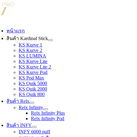
Skip
to
content
oggle
avigation
หน้าแรก
สินค้า Kardinal Stick
KS Kurve 1
KS Kurve 2
KS LUMINA
KS Kurve Lite
KS Kurve Lite 2
KS Kurve Pod
KS Pod Max
KS Quik 5000
KS Quik 2000
KS Quik 800
สินค้า Relx
Relx Infinity
Relx Infinity Plus
Relx Infinity Pod
สินค้า INFY
INFY 6000 puff