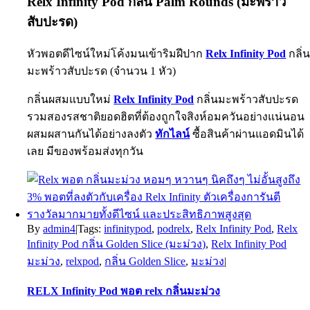
Relx Infinity Pod กลิ่น Palm Rounds (มะพร้าว
สับปะรด)
หัวพอตดีไซน์ใหม่โค้งมนเข้าริมฝีปาก
Relx Infinity Pod
กลิ่
มะพร้าวสับปะรด (จำนวน 1 หัว)
กลิ่นผสมแบบใหม่
Relx Infinity Pod
กลิ่นมะพร้าวสับปะรด
รวมสองรสชาติยอดฮิตที่ต้องถูกใจสิงห์อมควันอย่างแน่นอน
ผสมผสานกันได้อย่างลงตัว
ทักไลน์
ซื้อสินค้าผ่านแอดมินได้
เลย มีของพร้อมส่งทุกวัน
By
admin4
|
Tags:
infinitypod
,
podrelx
,
Relx Infinity Pod
,
Relx
Infinity Pod กลิ่น Golden Slice (มะม่วง)
,
Relx Infinity Pod
มะม่วง
,
relxpod
,
กลิ่น Golden Slice
,
มะม่วง
|
RELX Infinity Pod พอต relx กลิ่นมะม่วง