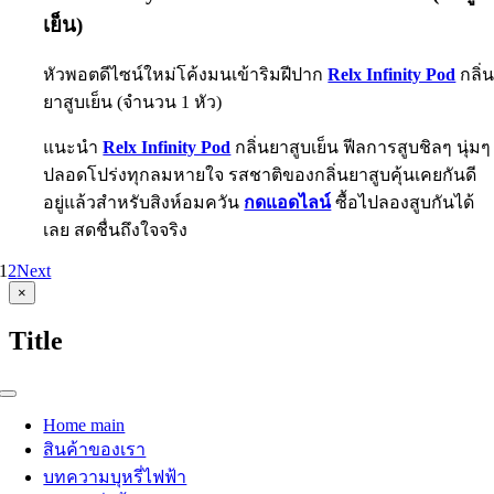
เย็น)
หัวพอตดีไซน์ใหม่โค้งมนเข้าริมฝีปาก
Relx Infinity Pod
กลิ่
ยาสูบเย็น (จำนวน 1 หัว)
แนะนำ
Relx Infinity Pod
กลิ่นยาสูบเย็น ฟีลการสูบชิลๆ นุ่มๆ
ปลอดโปร่งทุกลมหายใจ รสชาติของกลิ่นยาสูบคุ้นเคยกันดี
อยู่แล้วสำหรับสิงห์อมควัน
กดแอดไลน์
ซื้อไปลองสูบกันได้
เลย สดชื่นถึงใจจริง
1
2
Next
Close
×
product
quick
Title
view
Toggle
Navigation
Home main
สินค้าของเรา
บทความบุหรี่ไฟฟ้า