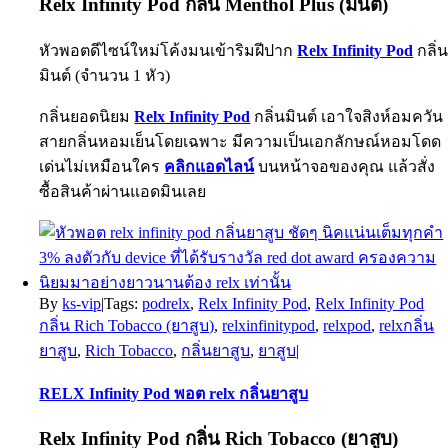
Relx Infinity Pod กลิ่น Menthol Plus (มินต์)
หัวพอตดีไซน์ใหม่โค้งมนเข้าริมฝีปาก
Relx Infinity Pod
กลิ่
มินต์ (จำนวน 1 หัว)
กลิ่นยอดนิยม
Relx Infinity Pod
กลิ่นมินต์ เอาใจสิงห์อมควัน
สายกลิ่นหอมเย็นโดยเฉพาะ มีความเป็นเอกลักษณ์หอมโดด
เด่นไม่เหมือนใคร
คลิกแอดไลน์
บนหน้าจอของคุณ แล้วสั่ง
ซื้อสินค้าผ่านแอดมินเลย
By
ks-vip
|
Tags:
podrelx
,
Relx Infinity Pod
,
Relx Infinity Pod
กลิ่น Rich Tobacco (ยาสูบ)
,
relxinfinitypod
,
relxpod
,
relxกลิ่น
ยาสูบ
,
Rich Tobacco
,
กลิ่นยาสูบ
,
ยาสูบ
|
RELX Infinity Pod พอต relx กลิ่นยาสูบ
Relx Infinity Pod กลิ่น Rich Tobacco (ยาสูบ)