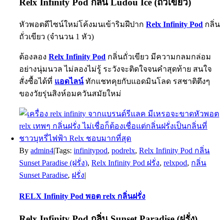
Relx Infinity Pod กลิ่น Ludou Ice (ถั่วเขียว)
หัวพอตดีไซน์ใหม่โค้งมนเข้าริมฝีปาก
Relx Infinity Pod
กลิ่
ถั่วเขียว (จำนวน 1 หัว)
ต้องลอง
Relx Infinity Pod
กลิ่นถั่วเขียว มีความกลมกล่อม
อย่างนุ่มนวล ไม่ลองไม่รู้ ระวังจะติดใจจนคำสุดท้าย สนใจ
สั่งซื้อได้ที่
แอดไลน์
ทักแชทคุยกับแอดมินโลด รสชาติตึงๆ
ของวัยรุ่นสิงห์อมควันสมัยใหม่
By
admin4
|
Tags:
infinitypod
,
podrelx
,
Relx Infinity Pod กลิ่น
Sunset Paradise (ฝรั่ง)
,
Relx Infinity Pod ฝรั่ง
,
relxpod
,
กลิ่น
Sunset Paradise
,
ฝรั่ง
|
RELX Infinity Pod พอต relx กลิ่นฝรั่ง
Relx Infinity Pod กลิ่น Sunset Paradise (ฝรั่ง)