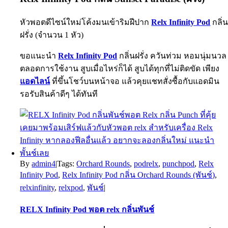
หัวพอตดีไซน์ใหม่โค้งมนเข้าริมฝีปาก
Relx Infinity Pod
กลิ่
ฝรั่ง (จำนวน 1 หัว)
ขอแนะนำ
Relx Infinity Pod
กลิ่นฝรั่ง ควันท่วม หอมนุ่มนวล
ตลอดการใช้งาน สูบเมื่อไหร่ก็ได้ สูบได้ทุกที่ไม่ติดขัด เพียง
แอดไลน์
ที่ขึ้นโชว์บนหน้าจอ แล้วคุยแชทสั่งซื้อกับแอดมิน
รอรับสินค้าดีๆ ได้ทันที
By
admin4
|
Tags:
Orchard Rounds
,
podrelx
,
punchpod
,
Relx
Infinity Pod
,
Relx Infinity Pod กลิ่น Orchard Rounds (พันช์)
,
relxinfinity
,
relxpod
,
พันช์
|
RELX Infinity Pod พอต relx กลิ่นพันช์