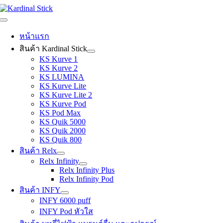
Skip
to
Toggle
content
Navigation
หน้าแรก
สินค้า Kardinal Stick
KS Kurve 1
KS Kurve 2
KS LUMINA
KS Kurve Lite
KS Kurve Lite 2
KS Kurve Pod
KS Pod Max
KS Quik 5000
KS Quik 2000
KS Quik 800
สินค้า Relx
Relx Infinity
Relx Infinity Plus
Relx Infinity Pod
สินค้า INFY
INFY 6000 puff
INFY Pod หัวใส